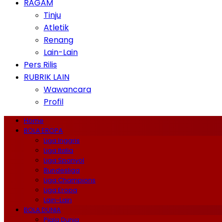
RAGAM
Tinju
Atletik
Renang
Lain-Lain
Pers Rilis
RUBRIK LAIN
Wawancara
Profil
Home
BOLA EROPA
Liga Inggris
Liga Italia
Liga Spanyol
Bundesliga
Liga Champions
Liga Eropa
Lain-Lain
BOLA DUNIA
Piala Dunia