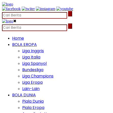
✖
Home
BOLA EROPA
Liga Inggris
Liga Italia
Liga Spanyol
Bundesliga
Liga Champions
Liga Eropa
Lain-Lain
BOLA DUNIA
Piala Dunia
Piala Eropa