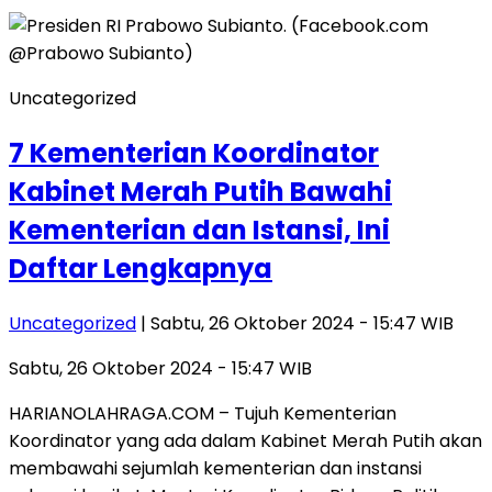
Uncategorized
7 Kementerian Koordinator
Kabinet Merah Putih Bawahi
Kementerian dan Istansi, Ini
Daftar Lengkapnya
Uncategorized
| Sabtu, 26 Oktober 2024 - 15:47 WIB
Sabtu, 26 Oktober 2024 - 15:47 WIB
HARIANOLAHRAGA.COM – Tujuh Kementerian
Koordinator yang ada dalam Kabinet Merah Putih akan
membawahi sejumlah kementerian dan instansi