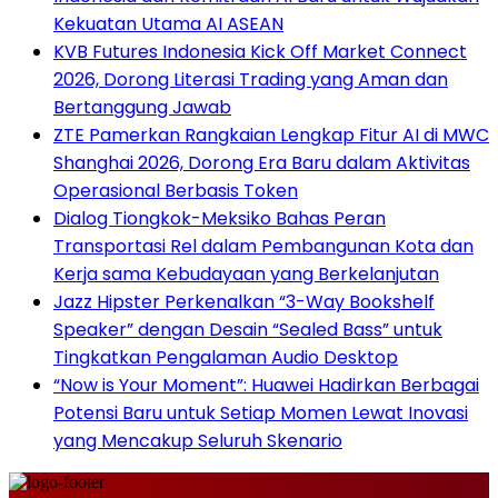
Kekuatan Utama AI ASEAN
KVB Futures Indonesia Kick Off Market Connect
2026, Dorong Literasi Trading yang Aman dan
Bertanggung Jawab
ZTE Pamerkan Rangkaian Lengkap Fitur AI di MWC
Shanghai 2026, Dorong Era Baru dalam Aktivitas
Operasional Berbasis Token
Dialog Tiongkok-Meksiko Bahas Peran
Transportasi Rel dalam Pembangunan Kota dan
Kerja sama Kebudayaan yang Berkelanjutan
Jazz Hipster Perkenalkan “3-Way Bookshelf
Speaker” dengan Desain “Sealed Bass” untuk
Tingkatkan Pengalaman Audio Desktop
“Now is Your Moment”: Huawei Hadirkan Berbagai
Potensi Baru untuk Setiap Momen Lewat Inovasi
yang Mencakup Seluruh Skenario