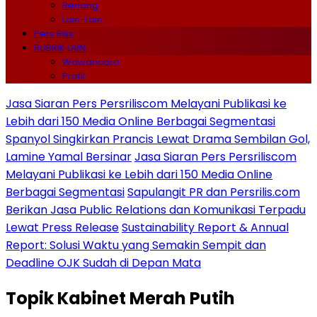
Renang
Lain-Lain
Pers Rilis
RUBRIK LAIN
Wawancara
Profil
Jasa Siaran Pers Persriliscom Melayani Publikasi ke
Lebih dari 150 Media Online Berbagai Segmentasi
Spanyol Singkirkan Prancis Lewat Drama Sembilan Gol,
Lamine Yamal Bersinar
Jasa Siaran Pers Persriliscom
Melayani Publikasi ke Lebih dari 150 Media Online
Berbagai Segmentasi
Sapulangit PR dan Persrilis.com
Berikan Jasa Public Relations dan Komunikasi Terpadu
Lewat Press Release
Sustainability Report & Annual
Report: Solusi Waktu yang Semakin Sempit dan
Deadline OJK Sudah di Depan Mata
Topik
Kabinet Merah Putih