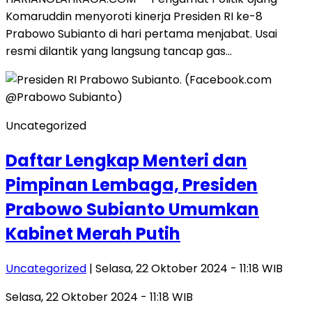
Komaruddin menyoroti kinerja Presiden RI ke-8
Prabowo Subianto di hari pertama menjabat. Usai
resmi dilantik yang langsung tancap gas…
Uncategorized
Daftar Lengkap Menteri dan
Pimpinan Lembaga, Presiden
Prabowo Subianto Umumkan
Kabinet Merah Putih
Uncategorized
| Selasa, 22 Oktober 2024 - 11:18 WIB
Selasa, 22 Oktober 2024 - 11:18 WIB