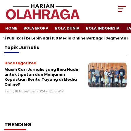
HOME
BOLA EROPA
BOLA DUNIA
BOLA INDONESIA
J
ni Publikasi ke Lebih dari 150 Media Online Berbagai Segmentasi
Topik
Jurnalis
Uncategorized
Masih Cari Jurnalis yang Bisa Hadir
untuk Liputan dan Menjamin
Kepastian Berita Tayang di Media
Online?
Senin, 18 November 2024 - 12:05 WIB
TRENDING