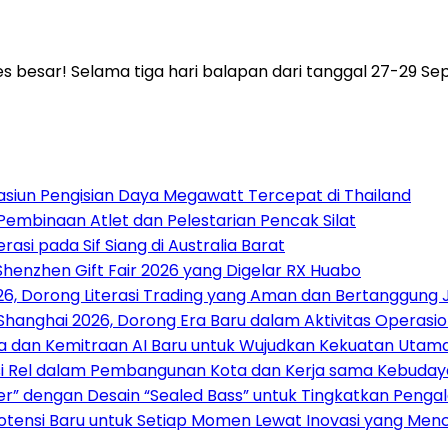
sar! Selama tiga hari balapan dari tanggal 27-29 Septe
asiun Pengisian Daya Megawatt Tercepat di Thailand
embinaan Atlet dan Pelestarian Pencak Silat
si pada Sif Siang di Australia Barat
 Shenzhen Gift Fair 2026 yang Digelar RX Huabo
026, Dorong Literasi Trading yang Aman dan Bertanggung
hanghai 2026, Dorong Era Baru dalam Aktivitas Operasio
a dan Kemitraan AI Baru untuk Wujudkan Kekuatan Utam
si Rel dalam Pembangunan Kota dan Kerja sama Kebuday
er” dengan Desain “Sealed Bass” untuk Tingkatkan Peng
otensi Baru untuk Setiap Momen Lewat Inovasi yang Men