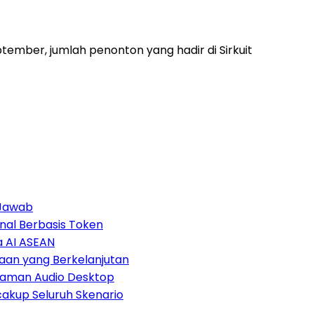
mber, jumlah penonton yang hadir di Sirkuit
 Jawab
nal Berbasis Token
a AI ASEAN
aan yang Berkelanjutan
alaman Audio Desktop
cakup Seluruh Skenario