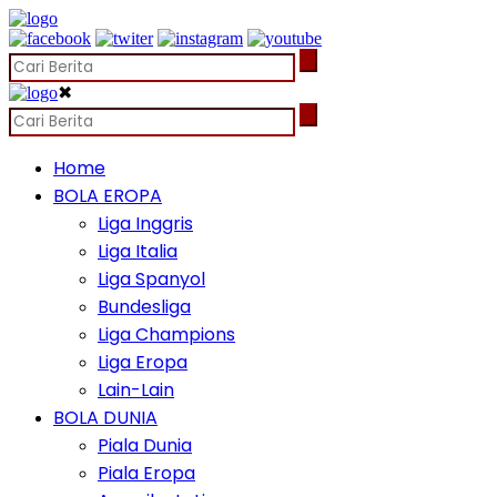
✖
Home
BOLA EROPA
Liga Inggris
Liga Italia
Liga Spanyol
Bundesliga
Liga Champions
Liga Eropa
Lain-Lain
BOLA DUNIA
Piala Dunia
Piala Eropa