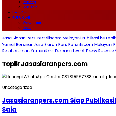
Renang
Lain-Lain
Pers Rilis
RUBRIK LAIN
Wawancara
Profil
Jasa Siaran Pers Persriliscom Melayani Publikasi ke Leb
Yamal Bersinar
Jasa Siaran Pers Persriliscom Melayani P
Relations dan Komunikasi Terpadu Lewat Press Release
Topik
Jasasiaranpers.com
Uncategorized
Jasasiaranpers.com Siap Publikasik
Saja