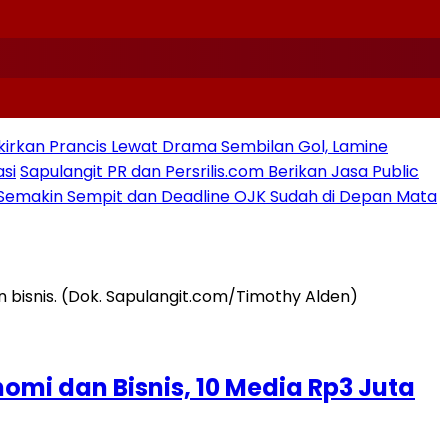
kirkan Prancis Lewat Drama Sembilan Gol, Lamine
asi
Sapulangit PR dan Persrilis.com Berikan Jasa Public
ng Semakin Sempit dan Deadline OJK Sudah di Depan Mata
omi dan Bisnis, 10 Media Rp3 Juta