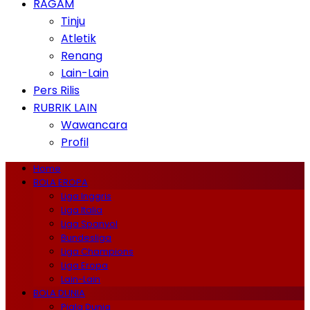
RAGAM
Tinju
Atletik
Renang
Lain-Lain
Pers Rilis
RUBRIK LAIN
Wawancara
Profil
Home
BOLA EROPA
Liga Inggris
Liga Italia
Liga Spanyol
Bundesliga
Liga Champions
Liga Eropa
Lain-Lain
BOLA DUNIA
Piala Dunia