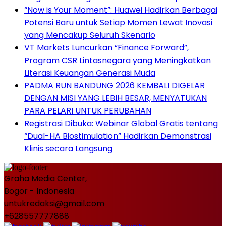
“Now is Your Moment”: Huawei Hadirkan Berbagai
Potensi Baru untuk Setiap Momen Lewat Inovasi
yang Mencakup Seluruh Skenario
VT Markets Luncurkan “Finance Forward”,
Program CSR Lintasnegara yang Meningkatkan
Literasi Keuangan Generasi Muda
PADMA RUN BANDUNG 2026 KEMBALI DIGELAR
DENGAN MISI YANG LEBIH BESAR, MENYATUKAN
PARA PELARI UNTUK PERUBAHAN
Registrasi Dibuka: Webinar Global Gratis tentang
“Dual-HA Biostimulation” Hadirkan Demonstrasi
Klinis secara Langsung
Graha Media Center,
Bogor - Indonesia
untukredaksi@gmail.com
+628557777888