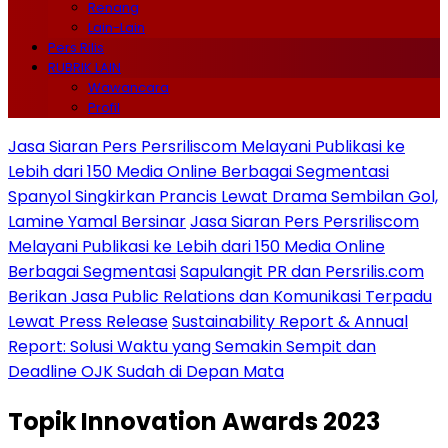
Renang
Lain-Lain
Pers Rilis
RUBRIK LAIN
Wawancara
Profil
Jasa Siaran Pers Persriliscom Melayani Publikasi ke
Lebih dari 150 Media Online Berbagai Segmentasi
Spanyol Singkirkan Prancis Lewat Drama Sembilan Gol,
Lamine Yamal Bersinar
Jasa Siaran Pers Persriliscom
Melayani Publikasi ke Lebih dari 150 Media Online
Berbagai Segmentasi
Sapulangit PR dan Persrilis.com
Berikan Jasa Public Relations dan Komunikasi Terpadu
Lewat Press Release
Sustainability Report & Annual
Report: Solusi Waktu yang Semakin Sempit dan
Deadline OJK Sudah di Depan Mata
Topik
Innovation Awards 2023