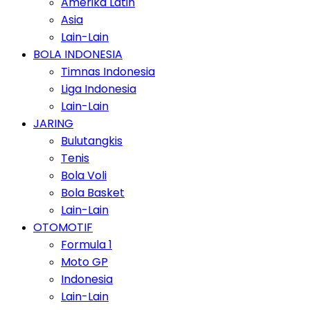
Amerika Latin
Asia
Lain-Lain
BOLA INDONESIA
Timnas Indonesia
Liga Indonesia
Lain-Lain
JARING
Bulutangkis
Tenis
Bola Voli
Bola Basket
Lain-Lain
OTOMOTIF
Formula 1
Moto GP
Indonesia
Lain-Lain