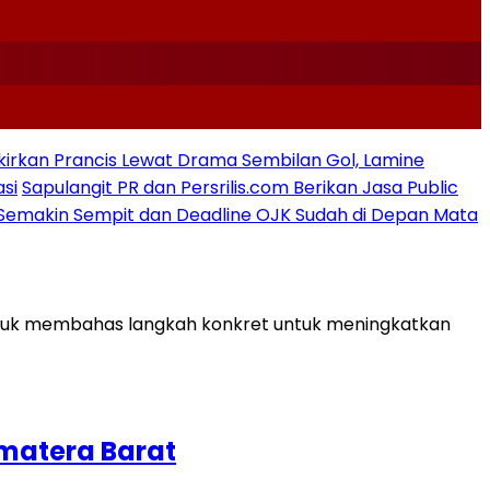
kirkan Prancis Lewat Drama Sembilan Gol, Lamine
asi
Sapulangit PR dan Persrilis.com Berikan Jasa Public
ng Semakin Sempit dan Deadline OJK Sudah di Depan Mata
umatera Barat