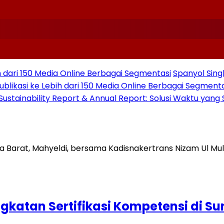
ih dari 150 Media Online Berbagai Segmentasi
Spanyol Sing
ublikasi ke Lebih dari 150 Media Online Berbagai Segment
Sustainability Report & Annual Report: Solusi Waktu ya
ngkatan Sertifikasi Kompetensi di S