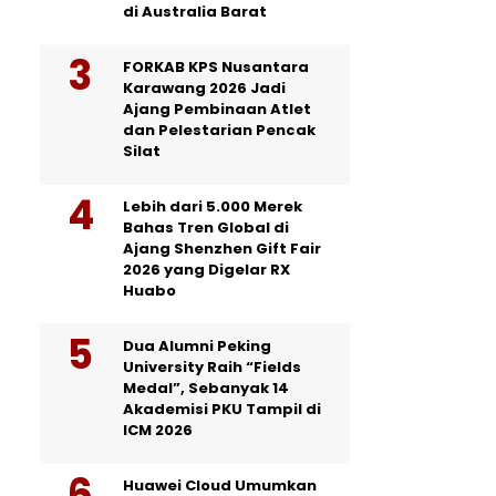
di Australia Barat
FORKAB KPS Nusantara
Karawang 2026 Jadi
Ajang Pembinaan Atlet
dan Pelestarian Pencak
Silat
Lebih dari 5.000 Merek
Bahas Tren Global di
Ajang Shenzhen Gift Fair
2026 yang Digelar RX
Huabo
Dua Alumni Peking
University Raih “Fields
Medal”, Sebanyak 14
Akademisi PKU Tampil di
ICM 2026
Huawei Cloud Umumkan