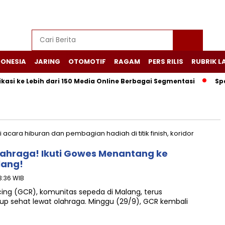
DONESIA
JARING
OTOMOTIF
RAGAM
PERS RILIS
RUBRIK L
ikasi ke Lebih dari 150 Media Online Berbagai Segmentasi
Sp
hraga! Ikuti Gowes Menantang ke
lang!
3:36 WIB
ng (GCR), komunitas sepeda di Malang, terus
 sehat lewat olahraga. Minggu (29/9), GCR kembali