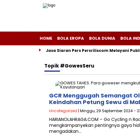
HOME
BOLA EROPA
BOLA DUNIA
BOLA IN
Jasa Siaran Pers Persriliscom Melayani Publ
Topik
#GowesSeru
GCR Menggugah Semangat Ola
Keindahan Petung Sewu di Ma
Uncategorized
| Minggu, 29 September 2024 - 2
HARIANOLAHRAGA.COM – Go Cycling n Raci
mengkampanyekan pentingnya gaya hidup
mengadakan…