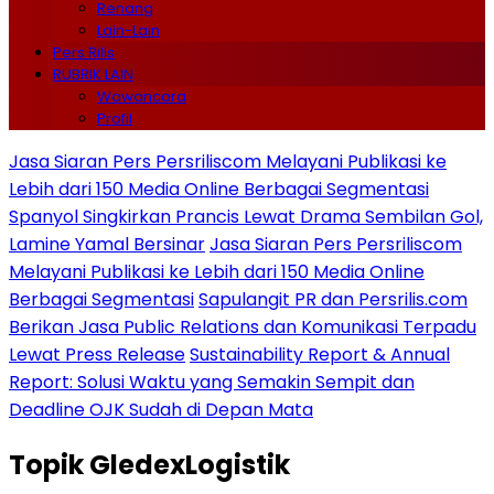
Renang
Lain-Lain
Pers Rilis
RUBRIK LAIN
Wawancara
Profil
Jasa Siaran Pers Persriliscom Melayani Publikasi ke
Lebih dari 150 Media Online Berbagai Segmentasi
Spanyol Singkirkan Prancis Lewat Drama Sembilan Gol,
Lamine Yamal Bersinar
Jasa Siaran Pers Persriliscom
Melayani Publikasi ke Lebih dari 150 Media Online
Berbagai Segmentasi
Sapulangit PR dan Persrilis.com
Berikan Jasa Public Relations dan Komunikasi Terpadu
Lewat Press Release
Sustainability Report & Annual
Report: Solusi Waktu yang Semakin Sempit dan
Deadline OJK Sudah di Depan Mata
Topik
GledexLogistik