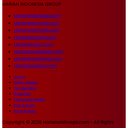
HARIAN INDONESIA GROUP
Harianindonesia.com
Harianekonomi.com
Harianolahraga.com
Harianbanten.com
Harianbogor.com
Hariansumedang.com
Hariankarawang.com
Hariancirebon.com
Home
Histori Media
Tim Redaksi
Kode Etik
Pedoman Media
Hak Jawab
Kontak Iklan
Copyright © 2026 Harianolahraga.com - All Rights