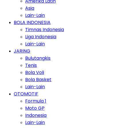
Amerika Latin
Asia
Lain-Lain
BOLA INDONESIA
Timnas Indonesia
Liga Indonesia
Lain-Lain
JARING
Bulutangkis
Tenis
Bola Voli
Bola Basket
Lain-Lain
OTOMOTIF
Formula 1
Moto GP
Indonesia
Lain-Lain