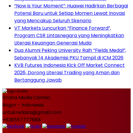
“Now is Your Moment”: Huawei Hadirkan Berbagai
Potensi Baru untuk Setiap Momen Lewat Inovasi
yang Mencakup Seluruh Skenario
VT Markets Luncurkan “Finance Forward”,
Program CSR Lintasnegara yang Meningkatkan
Literasi Keuangan Generasi Muda
Dua Alumni Peking University Raih “Fields Medal”,
Sebanyak 14 Akademisi PKU Tampil di ICM 2026
KVB Futures Indonesia Kick Off Market Connect
2026, Dorong Literasi Trading yang Aman dan
Bertanggung Jawab
Graha Media Center,
Bogor - Indonesia
untukredaksi@gmail.com
+628557777888