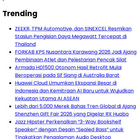
Trending
ZEEKR, TPM Automotive, dan SINEXCEL Resmikan
Stasiun Pengisian Daya Megawatt Tercepat di
Thailand
FORKAB KPS Nusantara Karawang 2026 Jadi Ajang
Pembinaan Atlet dan Pelestarian Pencak Silat
Armada HD1500 Otonom Hasil Retrofit Mulai
Beroperasi pada Sif Siang di Australia Barat
Huawei Cloud Umumkan Ekspansi Besar di
Indonesia dan Kemitraan AI Baru untuk Wujudkan
Kekuatan Utama AI ASEAN
Lebih dari 5.000 Merek Bahas Tren Global di Ajang
Shenzhen Gift Fair 2026 yang Digelar RX Huabo
Jazz Hipster Perkenalkan “3-Way Bookshelf
Speaker” dengan Desain “Sealed Bass” untuk
Tingkatkan Pengalaman Audio Desktop