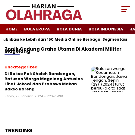
HOME
BOLA EROPA
BOLA DUNIA
BOLA INDONESIA
J
Publikasi ke Lebih dari 150 Media Online Berbagai Segmentasi
Topik
Gedung Graha Utama Di Akademi Militer
Magelang
Uncategorized
Di Bakso Pak Sholeh Bandongan,
Ratusan Warga Magelang Antusias
Lihat Jokowi dan Prabowo Makan
Bakso Bareng
Senin, 29 Januari 2024 - 22:42 WIB
TRENDING