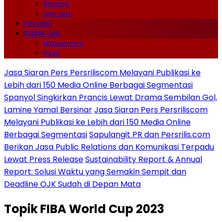
Renang
Lain-Lain
Pers Rilis
RUBRIK LAIN
Wawancara
Profil
Jasa Siaran Pers Persriliscom Melayani Publikasi ke
Lebih dari 150 Media Online Berbagai Segmentasi
Spanyol Singkirkan Prancis Lewat Drama Sembilan Gol,
Lamine Yamal Bersinar
Jasa Siaran Pers Persriliscom
Melayani Publikasi ke Lebih dari 150 Media Online
Berbagai Segmentasi
Sapulangit PR dan Persrilis.com
Berikan Jasa Public Relations dan Komunikasi Terpadu
Lewat Press Release
Sustainability Report & Annual
Report: Solusi Waktu yang Semakin Sempit dan
Deadline OJK Sudah di Depan Mata
Topik
FIBA World Cup 2023