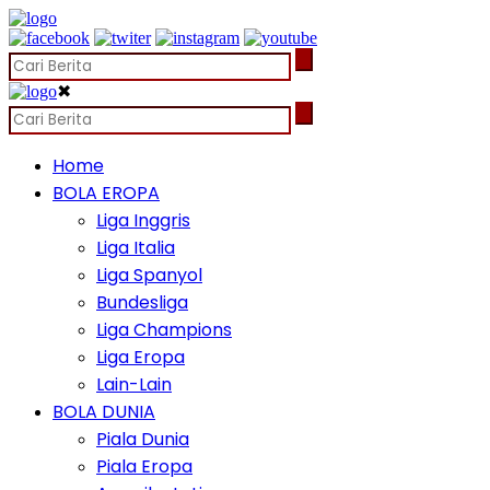
✖
Home
BOLA EROPA
Liga Inggris
Liga Italia
Liga Spanyol
Bundesliga
Liga Champions
Liga Eropa
Lain-Lain
BOLA DUNIA
Piala Dunia
Piala Eropa