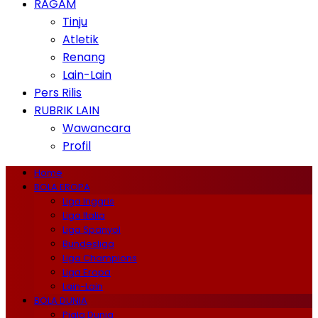
RAGAM
Tinju
Atletik
Renang
Lain-Lain
Pers Rilis
RUBRIK LAIN
Wawancara
Profil
Home
BOLA EROPA
Liga Inggris
Liga Italia
Liga Spanyol
Bundesliga
Liga Champions
Liga Eropa
Lain-Lain
BOLA DUNIA
Piala Dunia