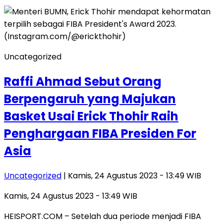
Uncategorized
Raffi Ahmad Sebut Orang
Berpengaruh yang Majukan
Basket Usai Erick Thohir Raih
Penghargaan FIBA Presiden For
Asia
Uncategorized
| Kamis, 24 Agustus 2023 - 13:49 WIB
Kamis, 24 Agustus 2023 - 13:49 WIB
HEISPORT.COM – Setelah dua periode menjadi FIBA