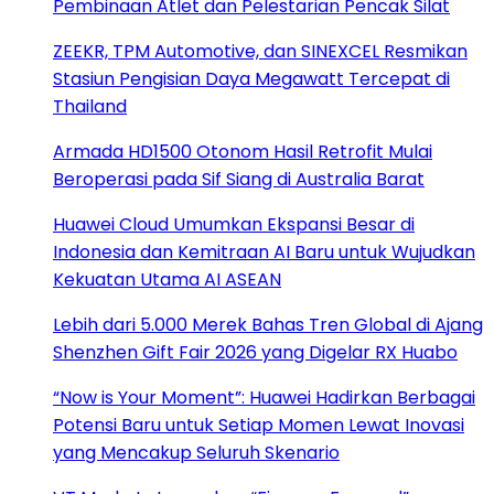
Pembinaan Atlet dan Pelestarian Pencak Silat
ZEEKR, TPM Automotive, dan SINEXCEL Resmikan
Stasiun Pengisian Daya Megawatt Tercepat di
Thailand
Armada HD1500 Otonom Hasil Retrofit Mulai
Beroperasi pada Sif Siang di Australia Barat
Huawei Cloud Umumkan Ekspansi Besar di
Indonesia dan Kemitraan AI Baru untuk Wujudkan
Kekuatan Utama AI ASEAN
Lebih dari 5.000 Merek Bahas Tren Global di Ajang
Shenzhen Gift Fair 2026 yang Digelar RX Huabo
“Now is Your Moment”: Huawei Hadirkan Berbagai
Potensi Baru untuk Setiap Momen Lewat Inovasi
yang Mencakup Seluruh Skenario