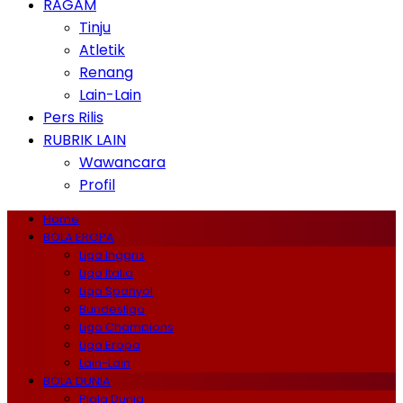
RAGAM
Tinju
Atletik
Renang
Lain-Lain
Pers Rilis
RUBRIK LAIN
Wawancara
Profil
Home
BOLA EROPA
Liga Inggris
Liga Italia
Liga Spanyol
Bundesliga
Liga Champions
Liga Eropa
Lain-Lain
BOLA DUNIA
Piala Dunia