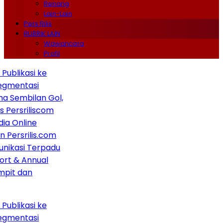
Renang
Lain-Lain
Pers Rilis
RUBRIK LAIN
Wawancara
Profil
blikasi ke
gmentasi
 Sembilan Gol,
Persriliscom
a Online
Persrilis.com
ikasi Terpadu
rt & Annual
it dan
blikasi ke
gmentasi