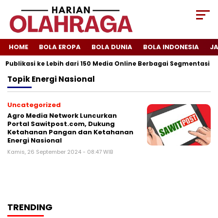
HOME
BOLA EROPA
BOLA DUNIA
BOLA INDONESIA
J
 Publikasi ke Lebih dari 150 Media Online Berbagai Segmentasi
Topik
Energi Nasional
Uncategorized
Agro Media Network Luncurkan
Portal Sawitpost.com, Dukung
Ketahanan Pangan dan Ketahanan
Energi Nasional
Kamis, 26 September 2024 - 08:47 WIB
TRENDING