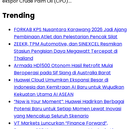
ekspor Crude Palm Oil (CPO)….
Trending
FORKAB KPS Nusantara Karawang 2026 Jadi Ajang
Pembinaan Atlet dan Pelestarian Pencak Silat
ZEEKR, TPM Automotive, dan SINEXCEL Resmikan
Stasiun Pengisian Daya Megawatt Tercepat di
Thailand
Armada HD1500 Otonom Hasil Retrofit Mulai
Beroperasi pada Sif Siang di Australia Barat
Huawei Cloud Umumkan Ekspansi Besar di
Indonesia dan Kemitraan AI Baru untuk Wujudkan
Kekuatan Utama AI ASEAN
“Now is Your Moment”: Huawei Hadirkan Berbagai
Potensi Baru untuk Setiap Momen Lewat Inovasi
yang Mencakup Seluruh Skenario
VT Markets Luncurkan “Finance Forward”,