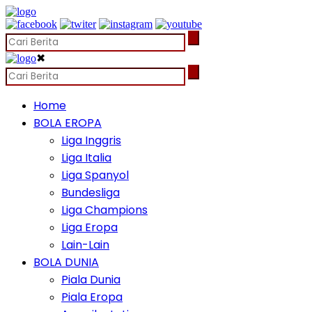
✖
Home
BOLA EROPA
Liga Inggris
Liga Italia
Liga Spanyol
Bundesliga
Liga Champions
Liga Eropa
Lain-Lain
BOLA DUNIA
Piala Dunia
Piala Eropa