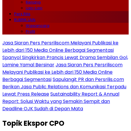
Renang
Lain-Lain
Pers Rilis
RUBRIK LAIN
Wawancara
Profil
Jasa Siaran Pers Persriliscom Melayani Publikasi ke
Lebih dari 150 Media Online Berbagai Segmentasi
Spanyol Singkirkan Prancis Lewat Drama Sembilan Gol,
Lamine Yamal Bersinar
Jasa Siaran Pers Persriliscom
Melayani Publikasi ke Lebih dari 150 Media Online
Berbagai Segmentasi
Sapulangit PR dan Persrilis.com
Berikan Jasa Public Relations dan Komunikasi Terpadu
Lewat Press Release
Sustainability Report & Annual
Report: Solusi Waktu yang Semakin Sempit dan
Deadline OJK Sudah di Depan Mata
Topik
Ekspor CPO