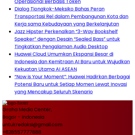
Operasional Berbasis Token
Dialog Tiongkok-Meksiko Bahas Peran
Transportasi Rel dalam Pembangunan Kota dan
Kerja sama Kebudayaan yang Berkelanjutan
Jazz Hipster Perkenalkan “3-Way Bookshelf
Speaker” dengan Desain “Sealed Bass” untuk
Tingkatkan Pengalaman Audio Desktop
Huawei Cloud Umumkan Ekspansi Besar di
Indonesia dan Kemitraan AI Baru untuk Wujudkan
Kekuatan Utama AI ASEAN
“Now is Your Moment”: Huawei Hadirkan Berbagai
Potensi Baru untuk Setiap Momen Lewat Inovasi
yang Mencakup Seluruh Skenario
Graha Media Center,
Bogor - Indonesia
untukredaksi@gmail.com
+628557777888