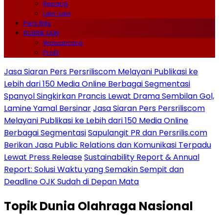
Renang
Lain-Lain
Pers Rilis
RUBRIK LAIN
Wawancara
Profil
Jasa Siaran Pers Persriliscom Melayani Publikasi ke
Lebih dari 150 Media Online Berbagai Segmentasi
Spanyol Singkirkan Prancis Lewat Drama Sembilan Gol,
Lamine Yamal Bersinar
Jasa Siaran Pers Persriliscom
Melayani Publikasi ke Lebih dari 150 Media Online
Berbagai Segmentasi
Sapulangit PR dan Persrilis.com
Berikan Jasa Public Relations dan Komunikasi Terpadu
Lewat Press Release
Sustainability Report & Annual
Report: Solusi Waktu yang Semakin Sempit dan
Deadline OJK Sudah di Depan Mata
Topik
Dunia Olahraga Nasional