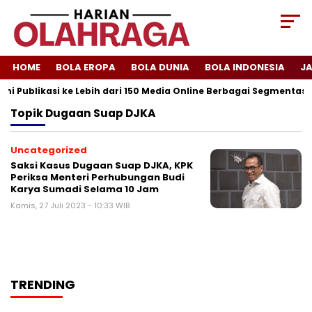
HOME
BOLA EROPA
BOLA DUNIA
BOLA INDONESIA
J
ni Publikasi ke Lebih dari 150 Media Online Berbagai Segmentasi
Topik
Dugaan Suap DJKA
Uncategorized
Saksi Kasus Dugaan Suap DJKA, KPK
Periksa Menteri Perhubungan Budi
Karya Sumadi Selama 10 Jam
Kamis, 27 Juli 2023 - 10:33 WIB
TRENDING