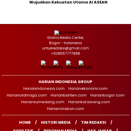
Wujudkan Kekuatan Utama AI ASEAN
Graha Media Center,
Bogor - Indonesia
untukredaksi@gmail.com
+628557777888
HARIAN INDONESIA GROUP
Harianindonesia.com
Harianekonomi.com
Harianolahraga.com
Harianbanten.com
Harianbogor.com
Hariansumedang.com
Hariankarawang.com
Hariancirebon.com
HOME
HISTORI MEDIA
TIM REDAKSI
KODE ETIK
PEDOMAN MEDIA
HAK JAWAB