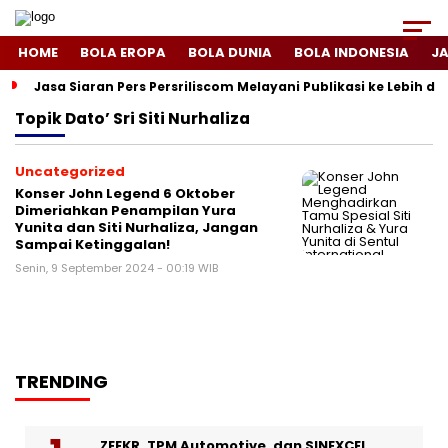
HOME
BOLA EROPA
BOLA DUNIA
BOLA INDONESIA
J
Jasa Siaran Pers Persriliscom Melayani Publikasi ke Lebih d
Topik
Dato’ Sri Siti Nurhaliza
Uncategorized
Konser John Legend 6 Oktober
Dimeriahkan Penampilan Yura
Yunita dan Siti Nurhaliza, Jangan
Sampai Ketinggalan!
Senin, 9 September 2024 - 00:19 WIB
TRENDING
ZEEKR, TPM Automotive, dan SINEXCEL