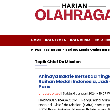
HOME
BOLA EROPA
BOLA DUNIA
BOLA IN
riliscom Melayani Publikasi ke Lebih dari 150 Media Online Berba
Topik
Chief De Mission
Anindya Bakrie Bertekad Ting
Raihan Medali Indonesia, Jad
Paris
Uncategorized
| Sabtu, 6 Januari 2024 - 16:07 W
HARIANOLAHRAGA.COM – Pengusaha Anindy
menjadi Chief de Mission (CdM) Kontinge
2024 Paris. Anindya Novyan Bakrie, memi