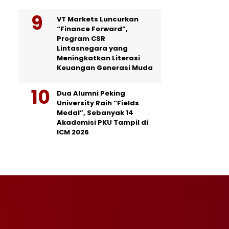
VT Markets Luncurkan
“Finance Forward”,
Program CSR
Lintasnegara yang
Meningkatkan Literasi
Keuangan Generasi Muda
Dua Alumni Peking
University Raih “Fields
Medal”, Sebanyak 14
Akademisi PKU Tampil di
ICM 2026