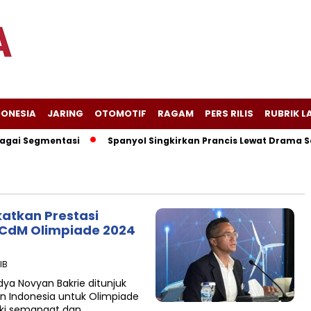
DONESIA
JARING
OTOMOTIF
RAGAM
PERS RILIS
RUBRIK L
gai Segmentasi
Spanyol Singkirkan Prancis Lewat Drama Semb
katkan Prestasi
i CdM Olimpiade 2024
IB
a Novyan Bakrie ditunjuk
n Indonesia untuk Olimpiade
liki semangat dan…