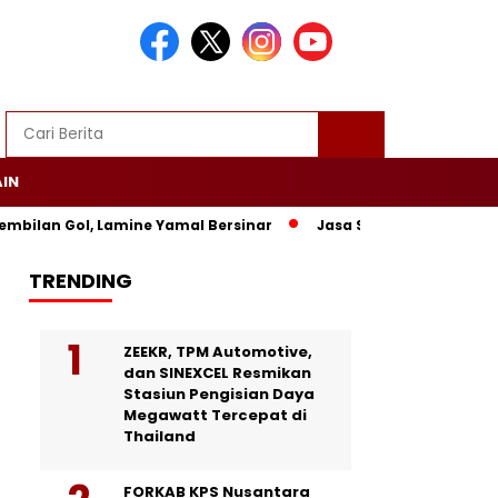
AIN
ilan Gol, Lamine Yamal Bersinar
Jasa Siaran Pers Persrilis
TRENDING
ZEEKR, TPM Automotive,
dan SINEXCEL Resmikan
Stasiun Pengisian Daya
Megawatt Tercepat di
Thailand
FORKAB KPS Nusantara