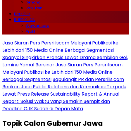
Renang
Lain-Lain
Pers Rilis
RUBRIK LAIN
Wawancara
Profil
Jasa Siaran Pers Persriliscom Melayani Publikasi ke
Lebih dari 150 Media Online Berbagai Segmentasi
Spanyol Singkirkan Prancis Lewat Drama Sembilan Gol,
Lamine Yamal Bersinar
Jasa Siaran Pers Persriliscom
Melayani Publikasi ke Lebih dari 150 Media Online
Berbagai Segmentasi
Sapulangit PR dan Persrilis.com
Berikan Jasa Public Relations dan Komunikasi Terpadu
Lewat Press Release
Sustainability Report & Annual
Report: Solusi Waktu yang Semakin Sempit dan
Deadline OJK Sudah di Depan Mata
Topik
Calon Gubernur Jawa