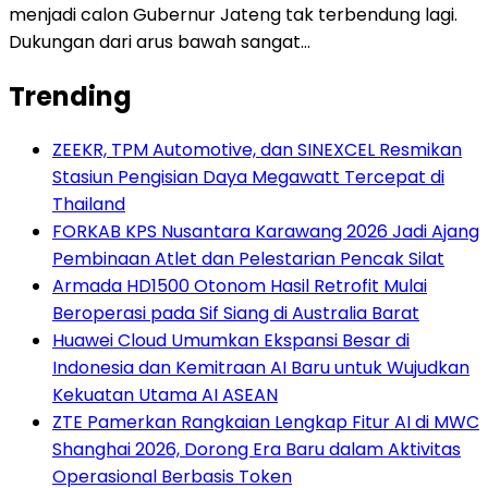
menjadi calon Gubernur Jateng tak terbendung lagi.
Dukungan dari arus bawah sangat…
Trending
ZEEKR, TPM Automotive, dan SINEXCEL Resmikan
Stasiun Pengisian Daya Megawatt Tercepat di
Thailand
FORKAB KPS Nusantara Karawang 2026 Jadi Ajang
Pembinaan Atlet dan Pelestarian Pencak Silat
Armada HD1500 Otonom Hasil Retrofit Mulai
Beroperasi pada Sif Siang di Australia Barat
Huawei Cloud Umumkan Ekspansi Besar di
Indonesia dan Kemitraan AI Baru untuk Wujudkan
Kekuatan Utama AI ASEAN
ZTE Pamerkan Rangkaian Lengkap Fitur AI di MWC
Shanghai 2026, Dorong Era Baru dalam Aktivitas
Operasional Berbasis Token