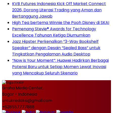
KVB Futures Indonesia Kick Off Market Connect
2026, Dorong Literasi Trading yang Aman dan
Bertanggung Jawab
High Tea bertema Winnie the Pooh Disney di SKAI
Pemenang Stevie® Awards for Technology
Excellence Tahunan Ketiga Diumumkan
Jazz Hipster Perkenalkan “3-Way Bookshelf
Speaker” dengan Desain “Sealed Bass” untuk
Tingkatkan Pengalaman Audio Desktop
“Now is Your Moment”: Huawei Hadirkan Berbagai
Potensi Baru untuk Setiap Momen Lewat Inovasi
yang Mencakup Seluruh Skenario
Graha Media Center,
Bogor - Indonesia
untukredaksi@gmail.com
+628557777888