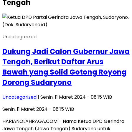
Tengah
Uncategorized
Dukung Jadi Calon Gubernur Jawa
Tengah, Berikut Daftar Arus
Bawah yang Solid Gotong Royong
Dorong Sudaryono
Uncategorized
| Senin, 11 Maret 2024 - 08:15 WIB
Senin, 11 Maret 2024 - 08:15 WIB
HARIANOLAHRAGA.COM – Nama Ketua DPD Gerindra
Jawa Tengah (Jawa Tengah) Sudaryono untuk