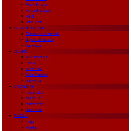
Piala Eropa
Amerika Latin
Asia
Lain-Lain
BOLA INDONESIA
Timnas Indonesia
Liga Indonesia
Lain-Lain
JARING
Bulutangkis
Tenis
Bola Voli
Bola Basket
Lain-Lain
OTOMOTIF
Formula 1
Moto GP
Indonesia
Lain-Lain
RAGAM
Tinju
Atletik