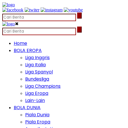
✖
Home
BOLA EROPA
Liga Inggris
Liga Italia
Liga Spanyol
Bundesliga
Liga Champions
Liga Eropa
Lain-Lain
BOLA DUNIA
Piala Dunia
Piala Eropa