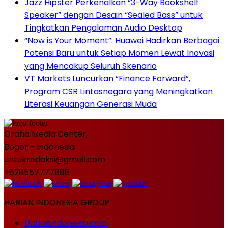
Jazz Hipster Perkenalkan “3-Way Bookshelf
Speaker” dengan Desain “Sealed Bass” untuk
Tingkatkan Pengalaman Audio Desktop
“Now is Your Moment”: Huawei Hadirkan Berbagai
Potensi Baru untuk Setiap Momen Lewat Inovasi
yang Mencakup Seluruh Skenario
VT Markets Luncurkan “Finance Forward”,
Program CSR Lintasnegara yang Meningkatkan
Literasi Keuangan Generasi Muda
Graha Media Center,
Bogor - Indonesia
untukredaksi@gmail.com
+628557777888
HARIAN INDONESIA GROUP
Harianindonesia.com