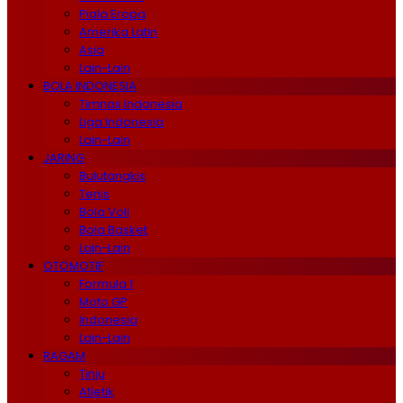
Piala Eropa
Amerika Latin
Asia
Lain-Lain
BOLA INDONESIA
Timnas Indonesia
Liga Indonesia
Lain-Lain
JARING
Bulutangkis
Tenis
Bola Voli
Bola Basket
Lain-Lain
OTOMOTIF
Formula 1
Moto GP
Indonesia
Lain-Lain
RAGAM
Tinju
Atletik