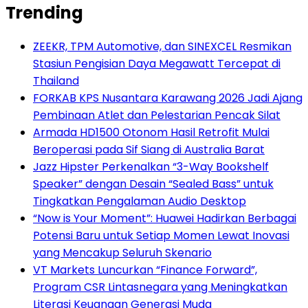
Trending
ZEEKR, TPM Automotive, dan SINEXCEL Resmikan
Stasiun Pengisian Daya Megawatt Tercepat di
Thailand
FORKAB KPS Nusantara Karawang 2026 Jadi Ajang
Pembinaan Atlet dan Pelestarian Pencak Silat
Armada HD1500 Otonom Hasil Retrofit Mulai
Beroperasi pada Sif Siang di Australia Barat
Jazz Hipster Perkenalkan “3-Way Bookshelf
Speaker” dengan Desain “Sealed Bass” untuk
Tingkatkan Pengalaman Audio Desktop
“Now is Your Moment”: Huawei Hadirkan Berbagai
Potensi Baru untuk Setiap Momen Lewat Inovasi
yang Mencakup Seluruh Skenario
VT Markets Luncurkan “Finance Forward”,
Program CSR Lintasnegara yang Meningkatkan
Literasi Keuangan Generasi Muda