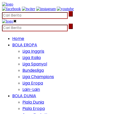
✖
Home
BOLA EROPA
Liga Inggris
Liga Italia
Liga Spanyol
Bundesliga
Liga Champions
Liga Eropa
Lain-Lain
BOLA DUNIA
Piala Dunia
Piala Eropa