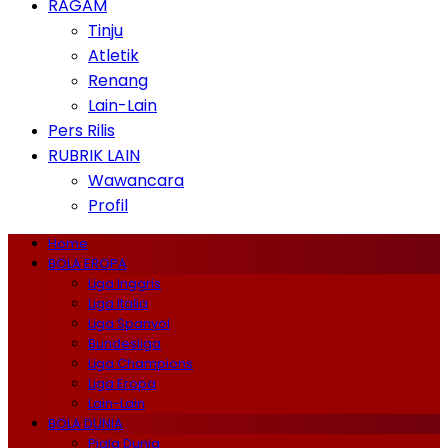
RAGAM
Tinju
Atletik
Renang
Lain-Lain
Pers Rilis
RUBRIK LAIN
Wawancara
Profil
Home
BOLA EROPA
Liga Inggris
Liga Italia
Liga Spanyol
Bundesliga
Liga Champions
Liga Eropa
Lain-Lain
BOLA DUNIA
Piala Dunia