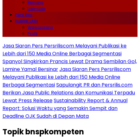
Renang
Lain-Lain
Pers Rilis
RUBRIK LAIN
Wawancara
Profil
Jasa Siaran Pers Persriliscom Melayani Publikasi ke
Lebih dari 150 Media Online Berbagai Segmentasi
Spanyol Singkirkan Prancis Lewat Drama Sembilan Gol,
Lamine Yamal Bersinar
Jasa Siaran Pers Persriliscom
Melayani Publikasi ke Lebih dari 150 Media Online
Berbagai Segmentasi
Sapulangit PR dan Persrilis.com
Berikan Jasa Public Relations dan Komunikasi Terpadu
Lewat Press Release
Sustainability Report & Annual
Report: Solusi Waktu yang Semakin Sempit dan
Deadline OJK Sudah di Depan Mata
Topik
bnspkompeten