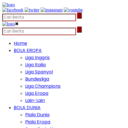
✖
Home
BOLA EROPA
Liga Inggris
Liga Italia
Liga Spanyol
Bundesliga
Liga Champions
Liga Eropa
Lain-Lain
BOLA DUNIA
Piala Dunia
Piala Eropa