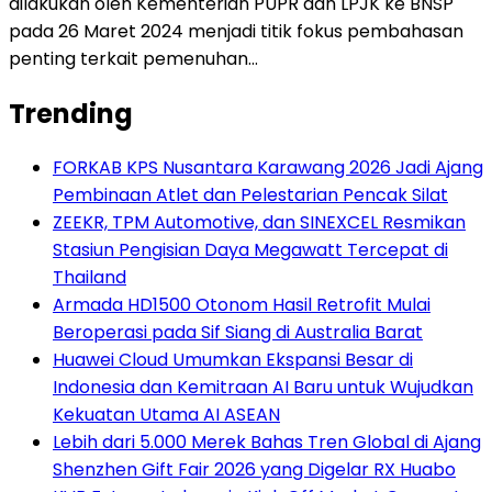
dilakukan oleh Kementerian PUPR dan LPJK ke BNSP
pada 26 Maret 2024 menjadi titik fokus pembahasan
penting terkait pemenuhan…
Trending
FORKAB KPS Nusantara Karawang 2026 Jadi Ajang
Pembinaan Atlet dan Pelestarian Pencak Silat
ZEEKR, TPM Automotive, dan SINEXCEL Resmikan
Stasiun Pengisian Daya Megawatt Tercepat di
Thailand
Armada HD1500 Otonom Hasil Retrofit Mulai
Beroperasi pada Sif Siang di Australia Barat
Huawei Cloud Umumkan Ekspansi Besar di
Indonesia dan Kemitraan AI Baru untuk Wujudkan
Kekuatan Utama AI ASEAN
Lebih dari 5.000 Merek Bahas Tren Global di Ajang
Shenzhen Gift Fair 2026 yang Digelar RX Huabo