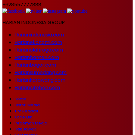
+628557777888
HARIAN INDONESIA GROUP
Harianindonesia.com
Harianekonomi.com
Harianolahraga.com
Harianbanten.com
Harianbogor.com
Hariansumedang.com
Hariankarawang.com
Hariancirebon.com
Home
Histori Media
Tim Redaksi
Kode Etik
Pedoman Media
Hak Jawab