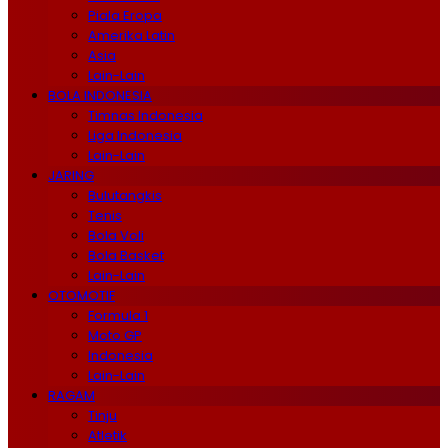
Piala Eropa
Amerika Latin
Asia
Lain-Lain
BOLA INDONESIA
Timnas Indonesia
Liga Indonesia
Lain-Lain
JARING
Bulutangkis
Tenis
Bola Voli
Bola Basket
Lain-Lain
OTOMOTIF
Formula 1
Moto GP
Indonesia
Lain-Lain
RAGAM
Tinju
Atletik