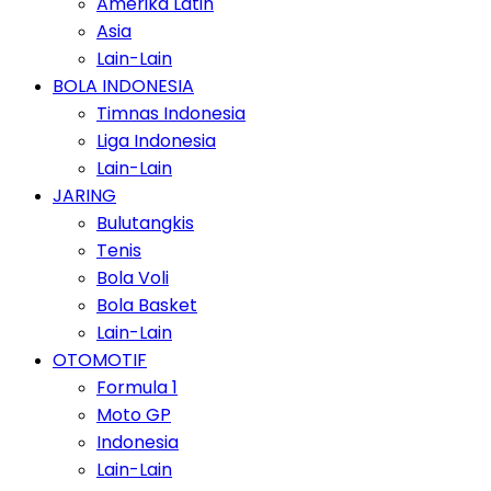
Amerika Latin
Asia
Lain-Lain
BOLA INDONESIA
Timnas Indonesia
Liga Indonesia
Lain-Lain
JARING
Bulutangkis
Tenis
Bola Voli
Bola Basket
Lain-Lain
OTOMOTIF
Formula 1
Moto GP
Indonesia
Lain-Lain