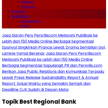
Renang
Lain-Lain
Pers Rilis
RUBRIK LAIN
Wawancara
Profil
Jasa Siaran Pers Persriliscom Melayani Publikasi ke
Lebih dari 150 Media Online Berbagai Segmentasi
Spanyol Singkirkan Prancis Lewat Drama Sembilan Gol,
Lamine Yamal Bersinar
Jasa Siaran Pers Persriliscom
Melayani Publikasi ke Lebih dari 150 Media Online
Berbagai Segmentasi
Sapulangit PR dan Persrilis.com
Berikan Jasa Public Relations dan Komunikasi Terpadu
Lewat Press Release
Sustainability Report & Annual
Report: Solusi Waktu yang Semakin Sempit dan
Deadline OJK Sudah di Depan Mata
Topik
Best Regional Bank