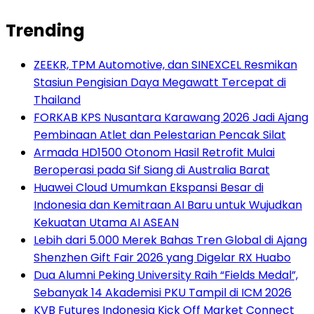
Trending
ZEEKR, TPM Automotive, dan SINEXCEL Resmikan
Stasiun Pengisian Daya Megawatt Tercepat di
Thailand
FORKAB KPS Nusantara Karawang 2026 Jadi Ajang
Pembinaan Atlet dan Pelestarian Pencak Silat
Armada HD1500 Otonom Hasil Retrofit Mulai
Beroperasi pada Sif Siang di Australia Barat
Huawei Cloud Umumkan Ekspansi Besar di
Indonesia dan Kemitraan AI Baru untuk Wujudkan
Kekuatan Utama AI ASEAN
Lebih dari 5.000 Merek Bahas Tren Global di Ajang
Shenzhen Gift Fair 2026 yang Digelar RX Huabo
Dua Alumni Peking University Raih “Fields Medal”,
Sebanyak 14 Akademisi PKU Tampil di ICM 2026
KVB Futures Indonesia Kick Off Market Connect