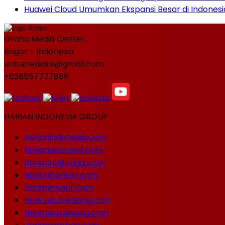
Huawei Cloud Umumkan Ekspansi Besar di Indonesi
Graha Media Center,
Bogor - Indonesia
untukredaksi@gmail.com
+628557777888
HARIAN INDONESIA GROUP
Harianindonesia.com
Harianekonomi.com
Harianolahraga.com
Harianbanten.com
Harianbogor.com
Hariansumedang.com
Hariankarawang.com