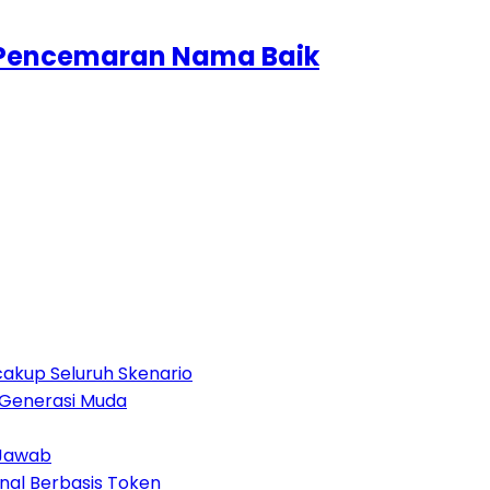
s Pencemaran Nama Baik
cakup Seluruh Skenario
 Generasi Muda
 Jawab
nal Berbasis Token