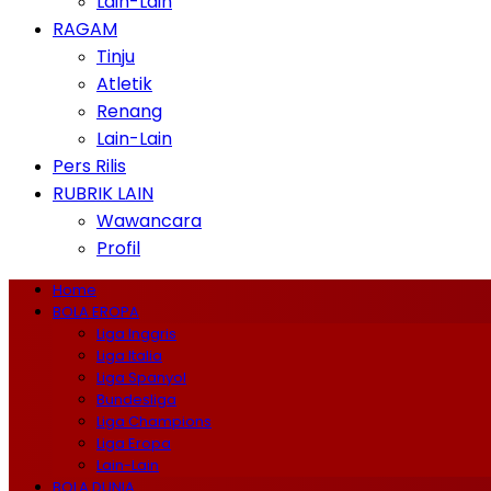
Lain-Lain
RAGAM
Tinju
Atletik
Renang
Lain-Lain
Pers Rilis
RUBRIK LAIN
Wawancara
Profil
Home
BOLA EROPA
Liga Inggris
Liga Italia
Liga Spanyol
Bundesliga
Liga Champions
Liga Eropa
Lain-Lain
BOLA DUNIA