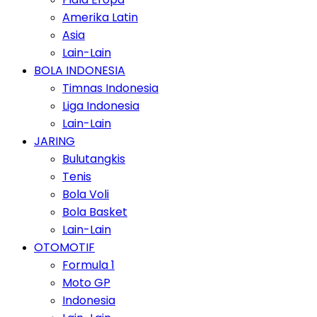
Amerika Latin
Asia
Lain-Lain
BOLA INDONESIA
Timnas Indonesia
Liga Indonesia
Lain-Lain
JARING
Bulutangkis
Tenis
Bola Voli
Bola Basket
Lain-Lain
OTOMOTIF
Formula 1
Moto GP
Indonesia