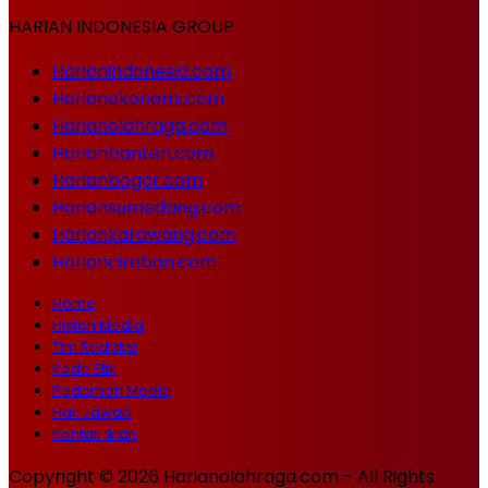
HARIAN INDONESIA GROUP
Harianindonesia.com
Harianekonomi.com
Harianolahraga.com
Harianbanten.com
Harianbogor.com
Hariansumedang.com
Hariankarawang.com
Hariancirebon.com
Home
Histori Media
Tim Redaksi
Kode Etik
Pedoman Media
Hak Jawab
Kontak Iklan
Copyright © 2026 Harianolahraga.com - All Rights