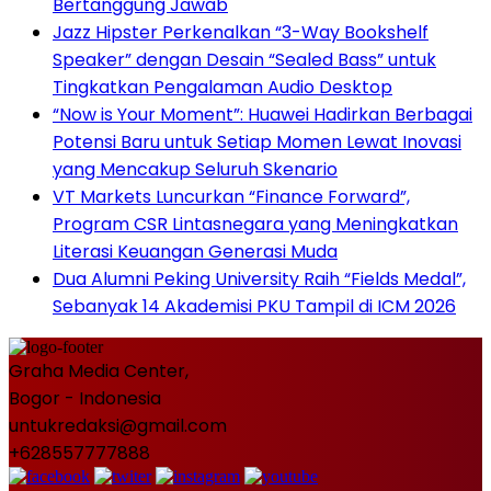
Bertanggung Jawab
Jazz Hipster Perkenalkan “3-Way Bookshelf
Speaker” dengan Desain “Sealed Bass” untuk
Tingkatkan Pengalaman Audio Desktop
“Now is Your Moment”: Huawei Hadirkan Berbagai
Potensi Baru untuk Setiap Momen Lewat Inovasi
yang Mencakup Seluruh Skenario
VT Markets Luncurkan “Finance Forward”,
Program CSR Lintasnegara yang Meningkatkan
Literasi Keuangan Generasi Muda
Dua Alumni Peking University Raih “Fields Medal”,
Sebanyak 14 Akademisi PKU Tampil di ICM 2026
Graha Media Center,
Bogor - Indonesia
untukredaksi@gmail.com
+628557777888