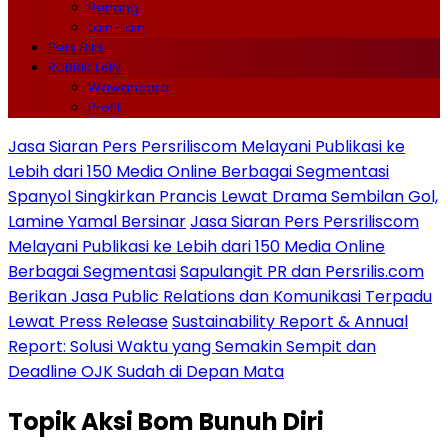
Renang
Lain-Lain
Pers Rilis
RUBRIK LAIN
Wawancara
Profil
Jasa Siaran Pers Persriliscom Melayani Publikasi ke
Lebih dari 150 Media Online Berbagai Segmentasi
Spanyol Singkirkan Prancis Lewat Drama Sembilan Gol,
Lamine Yamal Bersinar
Jasa Siaran Pers Persriliscom
Melayani Publikasi ke Lebih dari 150 Media Online
Berbagai Segmentasi
Sapulangit PR dan Persrilis.com
Berikan Jasa Public Relations dan Komunikasi Terpadu
Lewat Press Release
Sustainability Report & Annual
Report: Solusi Waktu yang Semakin Sempit dan
Deadline OJK Sudah di Depan Mata
Topik
Aksi Bom Bunuh Diri