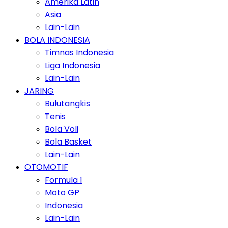
Amerika Latin
Asia
Lain-Lain
BOLA INDONESIA
Timnas Indonesia
Liga Indonesia
Lain-Lain
JARING
Bulutangkis
Tenis
Bola Voli
Bola Basket
Lain-Lain
OTOMOTIF
Formula 1
Moto GP
Indonesia
Lain-Lain