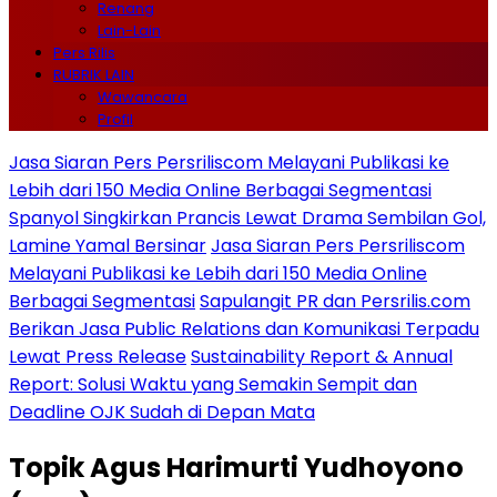
Renang
Lain-Lain
Pers Rilis
RUBRIK LAIN
Wawancara
Profil
Jasa Siaran Pers Persriliscom Melayani Publikasi ke
Lebih dari 150 Media Online Berbagai Segmentasi
Spanyol Singkirkan Prancis Lewat Drama Sembilan Gol,
Lamine Yamal Bersinar
Jasa Siaran Pers Persriliscom
Melayani Publikasi ke Lebih dari 150 Media Online
Berbagai Segmentasi
Sapulangit PR dan Persrilis.com
Berikan Jasa Public Relations dan Komunikasi Terpadu
Lewat Press Release
Sustainability Report & Annual
Report: Solusi Waktu yang Semakin Sempit dan
Deadline OJK Sudah di Depan Mata
Topik
Agus Harimurti Yudhoyono