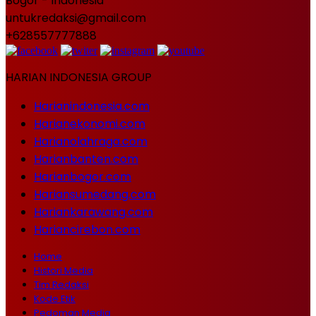
Bogor - Indonesia
untukredaksi@gmail.com
+628557777888
HARIAN INDONESIA GROUP
Harianindonesia.com
Harianekonomi.com
Harianolahraga.com
Harianbanten.com
Harianbogor.com
Hariansumedang.com
Hariankarawang.com
Hariancirebon.com
Home
Histori Media
Tim Redaksi
Kode Etik
Pedoman Media