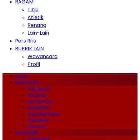
RAGAM
Tinju
Atletik
Renang
Lain-Lain
Pers Rilis
RUBRIK LAIN
Wawancara
Profil
Home
BOLA EROPA
Liga Inggris
Liga Italia
Liga Spanyol
Bundesliga
Liga Champions
Liga Eropa
Lain-Lain
BOLA DUNIA
Piala Dunia