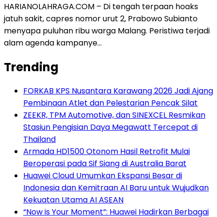
HARIANOLAHRAGA.COM – Di tengah terpaan hoaks
jatuh sakit, capres nomor urut 2, Prabowo Subianto
menyapa puluhan ribu warga Malang. Peristiwa terjadi
alam agenda kampanye…
Trending
FORKAB KPS Nusantara Karawang 2026 Jadi Ajang
Pembinaan Atlet dan Pelestarian Pencak Silat
ZEEKR, TPM Automotive, dan SINEXCEL Resmikan
Stasiun Pengisian Daya Megawatt Tercepat di
Thailand
Armada HD1500 Otonom Hasil Retrofit Mulai
Beroperasi pada Sif Siang di Australia Barat
Huawei Cloud Umumkan Ekspansi Besar di
Indonesia dan Kemitraan AI Baru untuk Wujudkan
Kekuatan Utama AI ASEAN
“Now is Your Moment”: Huawei Hadirkan Berbagai