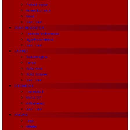
Piala Eropa
Amerika Latin
Asia
Lain-Lain
BOLA INDONESIA
Timnas Indonesia
Liga Indonesia
Lain-Lain
JARING
Bulutangkis
Tenis
Bola Voli
Bola Basket
Lain-Lain
OTOMOTIF
Formula 1
Moto GP
Indonesia
Lain-Lain
RAGAM
Tinju
Atletik