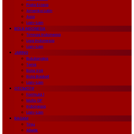
Piala Eropa
Amerika Latin
Asia
Lain-Lain
BOLA INDONESIA
Timnas Indonesia
Liga Indonesia
Lain-Lain
JARING
Bulutangkis
Tenis
Bola Voli
Bola Basket
Lain-Lain
OTOMOTIF
Formula 1
Moto GP
Indonesia
Lain-Lain
RAGAM
Tinju
Atletik