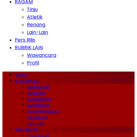
RAGAM
Tinju
Atletik
Renang
Lain-Lain
Pers Rilis
RUBRIK LAIN
Wawancara
Profil
Home
BOLA EROPA
Liga Inggris
Liga Italia
Liga Spanyol
Bundesliga
Liga Champions
Liga Eropa
Lain-Lain
BOLA DUNIA
Piala Dunia