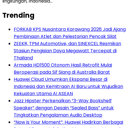
lingkungan, Indonesia…
Trending
FORKAB KPS Nusantara Karawang 2026 Jadi Ajang
Pembinaan Atlet dan Pelestarian Pencak Silat
ZEEKR, TPM Automotive, dan SINEXCEL Resmikan
Stasiun Pengisian Daya Megawatt Tercepat di
Thailand
Armada HD1500 Otonom Hasil Retrofit Mulai
Beroperasi pada Sif Siang di Australia Barat
Huawei Cloud Umumkan Ekspansi Besar di
Indonesia dan Kemitraan AI Baru untuk Wujudkan
Kekuatan Utama AI ASEAN
Jazz Hipster Perkenalkan “3-Way Bookshelf
Speaker” dengan Desain “Sealed Bass” untuk
Tingkatkan Pengalaman Audio Desktop
“Now is Your Moment”: Huawei Hadirkan Berbagai