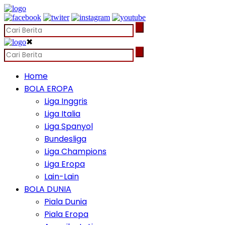
✖
Home
BOLA EROPA
Liga Inggris
Liga Italia
Liga Spanyol
Bundesliga
Liga Champions
Liga Eropa
Lain-Lain
BOLA DUNIA
Piala Dunia
Piala Eropa