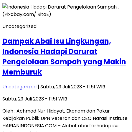
Uncategorized
Dampak Abai Isu Lingkungan,
Indonesia Hadapi Darurat
Pengelolaan Sampah yang Makin
Memburuk
Uncategorized
| Sabtu, 29 Juli 2023 - 11:51 WIB
Sabtu, 29 Juli 2023 - 11:51 WIB
Oleh : Achmad Nur Hidayat, Ekonom dan Pakar
Kebijakan Publik UPN Veteran dan CEO Narasi Institute
HARIANINDONESIA.COM – Akibat abai terhadap isu