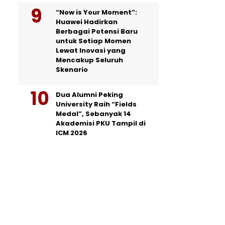
“Now is Your Moment”:
Huawei Hadirkan
Berbagai Potensi Baru
untuk Setiap Momen
Lewat Inovasi yang
Mencakup Seluruh
Skenario
Dua Alumni Peking
University Raih “Fields
Medal”, Sebanyak 14
Akademisi PKU Tampil di
ICM 2026