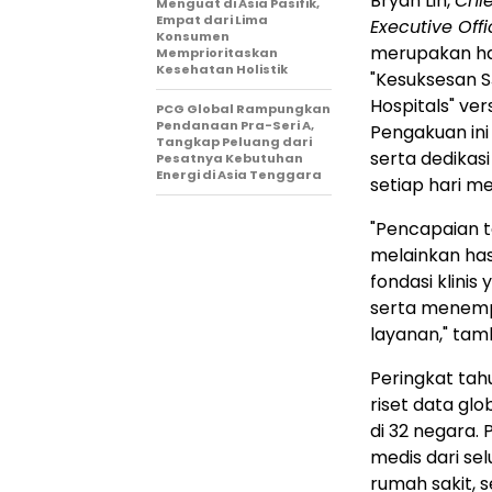
Bryan Lin,
Chie
Menguat di Asia Pasifik,
Empat dari Lima
Executive Offi
Konsumen
merupakan hasi
Memprioritaskan
Kesehatan Holistik
"Kesuksesan S
Hospitals" ver
PCG Global Rampungkan
Pendanaan Pra-Seri A,
Pengakuan in
Tangkap Peluang dari
serta dedikas
Pesatnya Kebutuhan
Energi di Asia Tenggara
setiap hari me
"Pencapaian 
melainkan ha
fondasi klinis
serta menemp
layanan," ta
Peringkat tah
riset data glo
di 32 negara.
medis dari sel
rumah sakit, s