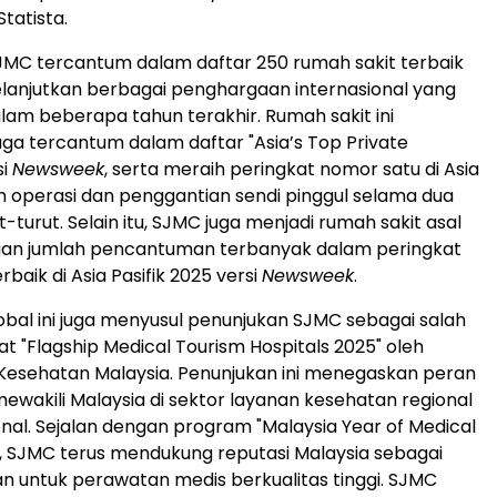
tatista.
MC tercantum dalam daftar 250 rumah sakit terbaik
lanjutkan berbagai penghargaan internasional yang
alam beberapa tahun terakhir. Rumah sakit ini
ga tercantum dalam daftar "Asia’s Top Private
si
Newsweek
, serta meraih peringkat nomor satu di Asia
n operasi dan penggantian sendi pinggul selama dua
-turut. Selain itu, SJMC juga menjadi rumah sakit asal
gan jumlah pencantuman terbanyak dalam peringkat
rbaik di Asia Pasifik 2025 versi
Newsweek
.
bal ini juga menyusul penunjukan SJMC sebagai salah
at "Flagship Medical Tourism Hospitals 2025" oleh
Kesehatan Malaysia. Penunjukan ini menegaskan peran
wakili Malaysia di sektor layanan kesehatan regional
onal. Sejalan dengan program "Malaysia Year of Medical
, SJMC terus mendukung reputasi Malaysia sebagai
han untuk perawatan medis berkualitas tinggi. SJMC