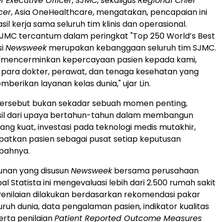
f Executive Officer
, SJMC, sekaligus
Regional Chief
cer
, Asia OneHealthcare, mengatakan, pencapaian ini
l kerja sama seluruh tim klinis dan operasional.
JMC tercantum dalam peringkat "Top 250 World’s Best
si
Newsweek
merupakan kebanggaan seluruh tim SJMC.
i mencerminkan kepercayaan pasien kepada kami,
i para dokter, perawat, dan tenaga kesehatan yang
mberikan layanan kelas dunia," ujar Lin.
tersebut bukan sekadar sebuah momen penting,
sil dari upaya bertahun-tahun dalam membangun
 yang kuat, investasi pada teknologi medis mutakhir,
atkan pasien sebagai pusat setiap keputusan
mbahnya.
unan yang disusun
Newsweek
bersama perusahaan
bal Statista ini mengevaluasi lebih dari 2.500 rumah sakit
 Penilaian dilakukan berdasarkan rekomendasi pakar
uruh dunia, data pengalaman pasien, indikator kualitas
erta penilaian
Patient Reported Outcome Measures