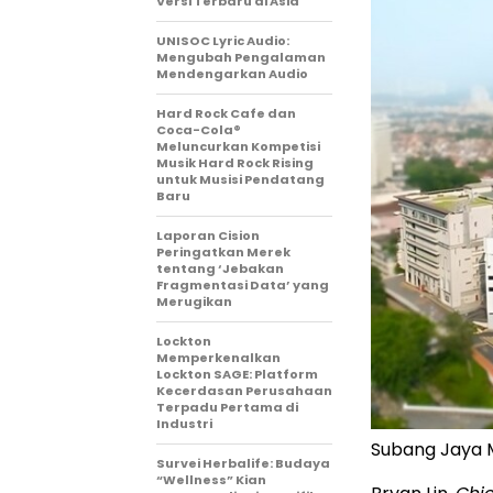
Versi Terbaru di Asia
UNISOC Lyric Audio:
Mengubah Pengalaman
Mendengarkan Audio
Hard Rock Cafe dan
Coca-Cola®
Meluncurkan Kompetisi
Musik Hard Rock Rising
untuk Musisi Pendatang
Baru
Laporan Cision
Peringatkan Merek
tentang ‘Jebakan
Fragmentasi Data’ yang
Merugikan
Lockton
Memperkenalkan
Lockton SAGE: Platform
Kecerdasan Perusahaan
Terpadu Pertama di
Industri
Subang Jaya 
Survei Herbalife: Budaya
“Wellness” Kian