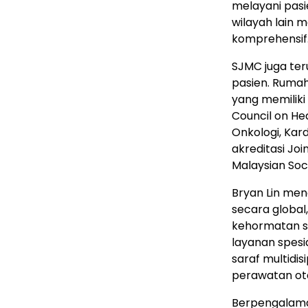
melayani pasi
wilayah lain m
komprehensif
SJMC juga ter
pasien. Rumah 
yang memiliki 
Council on He
Onkologi, Kard
akreditasi Jo
Malaysian Soci
Bryan Lin men
secara globa
kehormatan s
layanan spesi
saraf multidi
perawatan ota
Berpengalaman