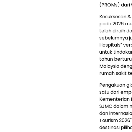
(PROMs) dari S
Kesuksesan SJ
pada 2026 me
telah diraih d
sebelumnya ju
Hospitals" ver
untuk tindaka
tahun berturut
Malaysia den
rumah sakit te
Pengakuan glo
satu dari emp
Kementerian 
SJMC dalam me
dan internasi
Tourism 2026"
destinasi pili