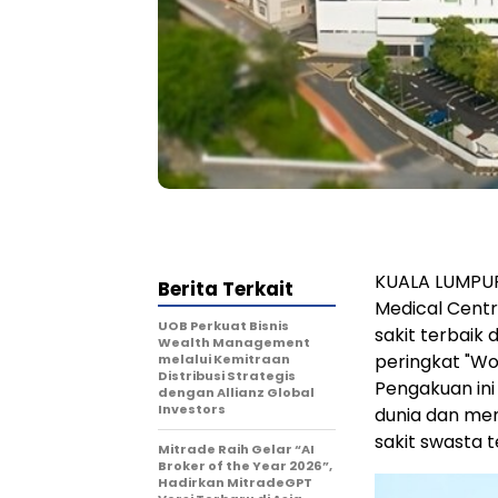
KUALA LUMPUR,
Berita Terkait
Medical Cent
UOB Perkuat Bisnis
sakit terbaik 
Wealth Management
peringkat "Wor
melalui Kemitraan
Distribusi Strategis
Pengakuan in
dengan Allianz Global
Investors
dunia dan mem
sakit swasta t
Mitrade Raih Gelar “AI
Broker of the Year 2026”,
Hadirkan MitradeGPT