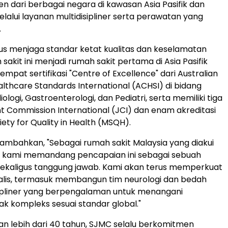
en dari berbagai negara di kawasan Asia Pasifik dan
elalui layanan multidisipliner serta perawatan yang
.
us menjaga standar ketat kualitas dan keselamatan
sakit ini menjadi rumah sakit pertama di Asia Pasifik
empat sertifikasi "Centre of Excellence" dari Australian
althcare Standards International (ACHSI) di bidang
iologi, Gastroenterologi, dan Pediatri, serta memiliki tiga
int Commission International (JCI) dan enam akreditasi
ety for Quality in Health (MSQH).
ambahkan, "Sebagai rumah sakit Malaysia yang diakui
l, kami memandang pencapaian ini sebagai sebuah
ekaligus tanggung jawab. Kami akan terus memperkuat
alis, termasuk membangun tim neurologi dan bedah
sipliner yang berpengalaman untuk menangani
k kompleks sesuai standar global."
 lebih dari 40 tahun, SJMC selalu berkomitmen