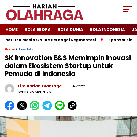
HOME
BOLA EROPA
BOLA DUNIA
BOLA INDONESIA
J
150 Media Online Berbagai Segmentasi
Spanyol Singkirkan Pra
/
Home
Pers Rilis
SK Innovation E&S Memimpin Inovasi
dalam Ekosistem Startup untuk
Pemuda di Indonesia
Tim Harian Olahraga
- Pewarta
Senin, 25 Mei 2026