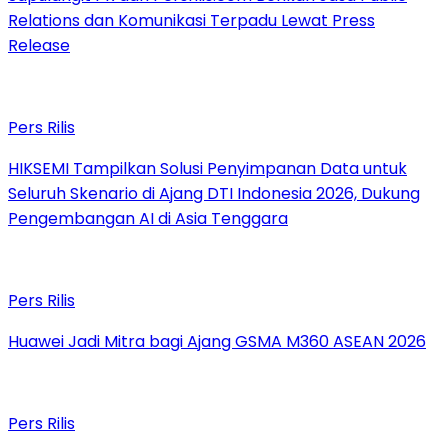
Relations dan Komunikasi Terpadu Lewat Press
Release
Pers Rilis
HIKSEMI Tampilkan Solusi Penyimpanan Data untuk
Seluruh Skenario di Ajang DTI Indonesia 2026, Dukung
Pengembangan AI di Asia Tenggara
Pers Rilis
Huawei Jadi Mitra bagi Ajang GSMA M360 ASEAN 2026
Pers Rilis