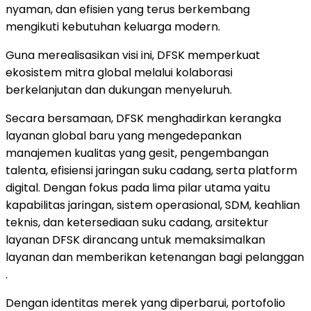
nyaman, dan efisien yang terus berkembang
mengikuti kebutuhan keluarga modern.
Guna merealisasikan visi ini, DFSK memperkuat
ekosistem mitra global melalui kolaborasi
berkelanjutan dan dukungan menyeluruh.
Secara bersamaan, DFSK menghadirkan kerangka
layanan global baru yang mengedepankan
manajemen kualitas yang gesit, pengembangan
talenta, efisiensi jaringan suku cadang, serta platform
digital. Dengan fokus pada lima pilar utama yaitu
kapabilitas jaringan, sistem operasional, SDM, keahlian
teknis, dan ketersediaan suku cadang, arsitektur
layanan DFSK dirancang untuk memaksimalkan
layanan dan memberikan ketenangan bagi pelanggan
.
Dengan identitas merek yang diperbarui, portofolio