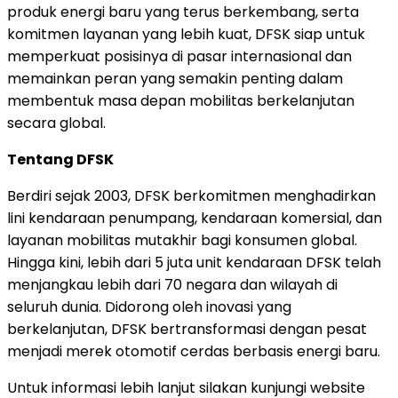
produk energi baru yang terus berkembang, serta
komitmen layanan yang lebih kuat, DFSK siap untuk
memperkuat posisinya di pasar internasional dan
memainkan peran yang semakin penting dalam
membentuk masa depan mobilitas berkelanjutan
secara global.
Tentang DFSK
Berdiri sejak 2003, DFSK berkomitmen menghadirkan
lini kendaraan penumpang, kendaraan komersial, dan
layanan mobilitas mutakhir bagi konsumen global.
Hingga kini, lebih dari 5 juta unit kendaraan DFSK telah
menjangkau lebih dari 70 negara dan wilayah di
seluruh dunia. Didorong oleh inovasi yang
berkelanjutan, DFSK bertransformasi dengan pesat
menjadi merek otomotif cerdas berbasis energi baru.
Untuk informasi lebih lanjut silakan kunjungi website