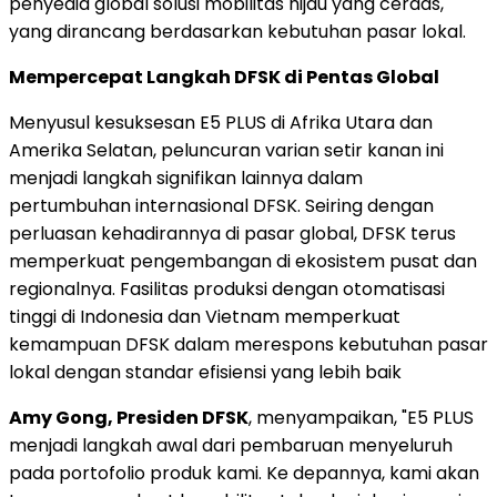
penyedia global solusi mobilitas hijau yang cerdas,
yang dirancang berdasarkan kebutuhan pasar lokal.
Mempercepat Langkah DFSK di Pentas Global
Menyusul kesuksesan E5 PLUS di Afrika Utara dan
Amerika Selatan, peluncuran varian setir kanan ini
menjadi langkah signifikan lainnya dalam
pertumbuhan internasional DFSK. Seiring dengan
perluasan kehadirannya di pasar global, DFSK terus
memperkuat pengembangan di ekosistem pusat dan
regionalnya. Fasilitas produksi dengan otomatisasi
tinggi di Indonesia dan Vietnam memperkuat
kemampuan DFSK dalam merespons kebutuhan pasar
lokal dengan standar efisiensi yang lebih baik
Amy Gong, Presiden DFSK
, menyampaikan, "E5 PLUS
menjadi langkah awal dari pembaruan menyeluruh
pada portofolio produk kami. Ke depannya, kami akan