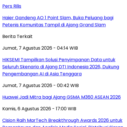
Pers Rilis
Haier Gandeng AO 1 Point Slam, Buka Peluang bagi
Petenis Komunitas Tampil di Ajang Grand Slam
Berita Terkait
Jumat, 7 Agustus 2026 - 04:14 WIB
HIKSEMI Tampilkan Solusi Penyimpanan Data untuk
Seluruh Skenario di Ajang DTI Indonesia 2026, Dukung
Pengembangan AI di Asia Tenggara
Jumat, 7 Agustus 2026 - 00:42 WIB
Huawei Jadi Mitra bagi Ajang GSMA M360 ASEAN 2026
Kamis, 6 Agustus 2026 - 17:00 WIB
Cision Raih MarTech Breakthrough Awards 2026 untuk