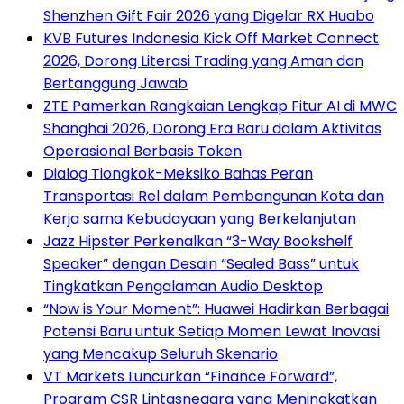
Shenzhen Gift Fair 2026 yang Digelar RX Huabo
KVB Futures Indonesia Kick Off Market Connect
2026, Dorong Literasi Trading yang Aman dan
Bertanggung Jawab
ZTE Pamerkan Rangkaian Lengkap Fitur AI di MWC
Shanghai 2026, Dorong Era Baru dalam Aktivitas
Operasional Berbasis Token
Dialog Tiongkok-Meksiko Bahas Peran
Transportasi Rel dalam Pembangunan Kota dan
Kerja sama Kebudayaan yang Berkelanjutan
Jazz Hipster Perkenalkan “3-Way Bookshelf
Speaker” dengan Desain “Sealed Bass” untuk
Tingkatkan Pengalaman Audio Desktop
“Now is Your Moment”: Huawei Hadirkan Berbagai
Potensi Baru untuk Setiap Momen Lewat Inovasi
yang Mencakup Seluruh Skenario
VT Markets Luncurkan “Finance Forward”,
Program CSR Lintasnegara yang Meningkatkan