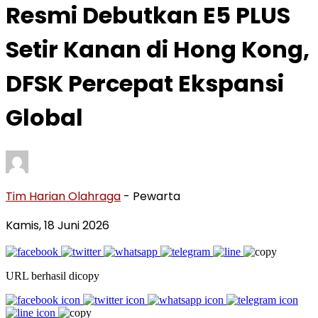
Resmi Debutkan E5 PLUS
Setir Kanan di Hong Kong,
DFSK Percepat Ekspansi
Global
Tim Harian Olahraga
- Pewarta
Kamis, 18 Juni 2026
URL berhasil dicopy