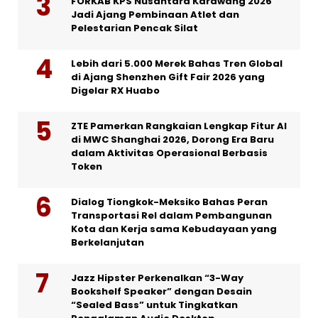
FORKAB KPS Nusantara Karawang 2026
Jadi Ajang Pembinaan Atlet dan
Pelestarian Pencak Silat
Lebih dari 5.000 Merek Bahas Tren Global
di Ajang Shenzhen Gift Fair 2026 yang
Digelar RX Huabo
ZTE Pamerkan Rangkaian Lengkap Fitur AI
di MWC Shanghai 2026, Dorong Era Baru
dalam Aktivitas Operasional Berbasis
Token
Dialog Tiongkok-Meksiko Bahas Peran
Transportasi Rel dalam Pembangunan
Kota dan Kerja sama Kebudayaan yang
Berkelanjutan
Jazz Hipster Perkenalkan “3-Way
Bookshelf Speaker” dengan Desain
“Sealed Bass” untuk Tingkatkan