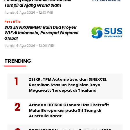
Tampil di Ajang Grand Slam
Kamis, 6 Agu 2026 - 12:10 WIB
Pers Rilis
SUS ENVIRONMENT Raih Dua Proyek
WtE di Indonesia, Percepat Ekspansi
Global
Kamis, 6 Agu 2026 - 12:08 WIB
TRENDING
ZEEKR, TPM Automotive, dan SINEXCEL
Resmikan Stasiun Pengisian Daya
Megawatt Tercepat di Thailand
Armada HD1500 Otonom Hasil Retrofit
Mulai Beroperasi pada Sif Siang di
Australia Barat