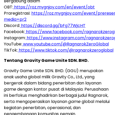
Bergabung dalam
OBT:
https://roz.mygnjoy.com/en/event/obt
Praregistrasi:
https://roz.mygnjoy.com/event/prereser
media=pr2
Discord:
https://discord.gg/bFg77WjcHT
Facebook:
https://www.facebook.com/ragnarokzerog
Instagram:
https://www.instagram.com/ragnarokzero
YouTube:
www.youtube.com/@RagnarokZeroGlobal
TikTok:
https://www.tiktok.com/@ragnarokzeroglobal
Tentang Gravity Game Unite SDN. BHD.
Gravity Game Unite SDN. BHD. (GGU) merupakan
anak usaha global milik Gravity Co., Ltd., yang
bergerak dalam bidang penerbitan dan layanan
game
dengan kantor pusat di Malaysia. Perusahaan
ini berfokus menghadirkan berbagai judul Ragnarok,
serta mengoperasikan layanan
game
global melalui
kegiatan penerbitan, operasional, dan
pengembangan komunitas pemain.