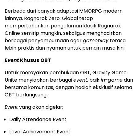
Berbeda dari banyak adaptasi MMORPG modern
lainnya, Ragnarok Zero: Global tetap
mempertahankan pengalaman klasik Ragnarok
Online semirip mungkin, sekaligus menghadirkan
berbagai penyempurnaan agar
gameplay
terasa
lebih praktis dan nyaman untuk pemain masa kini.
Event
Khusus
OBT
Untuk merayakan pembukaan OBT, Gravity Game
Unite menyiapkan berbagai
event
, baik
in-game
dan
bersama komunitas, dengan hadiah eksklusif selama
OBT berlangsung.
Event
yang akan digelar:
Daily Attendance Event
Level Achievement Event