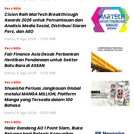
Pers Rilis
Cision Raih MarTech Breakthrough
Awards 2026 untuk Pemantauan dan
Analisis Media Sosial, Distribusi Siaran
Pers, dan AEO
Kamis, 6 Agu 2026 - 17:00 WIB
Pers Rilis
Fair Finance Asia Desak Perbankan
Hentikan Pendanaan untuk Sektor
Batu Bara di ASEAN
Kamis, 6 Agu 2026 - 13:02 WIB
Pers Rilis
Shueisha Perluas Jangkauan Global
melalui MANGA MILLION, Platform
Manga yang Tersedia dalam 100
Bahasa
Kamis, 6 Agu 2026 - 13:00 WIB
Pers Rilis
Haier Gandeng AO 1 Point Slam, Buka
Peluang bagi Petenis Komunitas