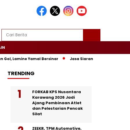
AIN
amine Yamal Bersinar
Jasa Siaran Pers Persriliscom Melayani
TRENDING
FORKAB KPS Nusantara
Karawang 2026 Jadi
Ajang Pembinaan Atlet
dan Pelestarian Pencak
Silat
ZEEKR, TPM Automotive,