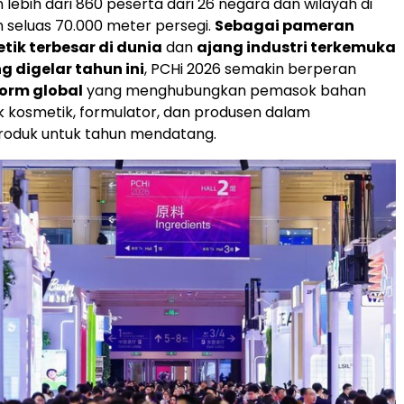
lebih dari 860 peserta dari 26 negara dan wilayah di
seluas 70.000 meter persegi.
Sebagai pameran
ik terbesar di dunia
dan
ajang industri terkemuka
 digelar tahun ini
, PCHi 2026 semakin berperan
form global
yang menghubungkan pemasok bahan
 kosmetik, formulator, dan produsen dalam
oduk untuk tahun mendatang.