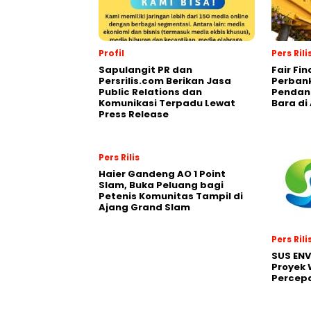
Profil
Pers Rili
Sapulangit PR dan
Fair Fi
Persrilis.com Berikan Jasa
Perban
Public Relations dan
Pendana
Komunikasi Terpadu Lewat
Bara di
Press Release
Pers Rilis
Haier Gandeng AO 1 Point
Slam, Buka Peluang bagi
Petenis Komunitas Tampil di
Ajang Grand Slam
Pers Rili
SUS EN
Proyek 
Percepa