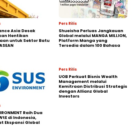
s
Pers Rilis
nance Asia Desak
Shueisha Perluas Jangkauan
kan Hentikan
Global melalui MANGA MILLION,
an untuk Sektor Batu
Platform Manga yang
 ASEAN
Tersedia dalam 100 Bahasa
Pers Rilis
UOB Perkuat Bisnis Wealth
Management melalui
Kemitraan Distribusi Strategis
dengan Allianz Global
Investors
s
VIRONMENT Raih Dua
WtE di Indonesia,
t Ekspansi Global