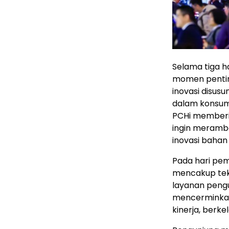
Selama tiga h
momen penting
inovasi disusu
dalam konsums
PCHi memberik
ingin meramb
inovasi bahan 
Pada hari pe
mencakup tekn
layanan pengu
mencerminkan 
kinerja, berke