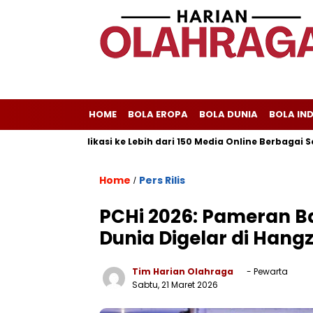
HOME
BOLA EROPA
BOLA DUNIA
BOLA IN
ayani Publikasi ke Lebih dari 150 Media Online Berbagai Segmenta
Home
Pers Rilis
/
PCHi 2026: Pameran B
Dunia Digelar di Hang
Tim Harian Olahraga
- Pewarta
Sabtu, 21 Maret 2026