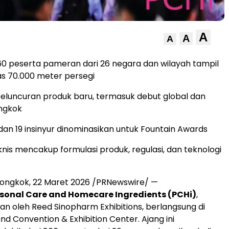
A
A
A
860 peserta pameran dari 26 negara dan wilayah tampil
uas 70.000 meter persegi
eluncuran produk baru, termasuk debut global dan
ongkok
dan 19 insinyur dinominasikan untuk Fountain Awards
nis mencakup formulasi produk, regulasi, dan teknologi
ongkok, 22 Maret 2026 /PRNewswire/ —
sonal Care and Homecare Ingredients (PCHi)
,
an oleh Reed Sinopharm Exhibitions, berlangsung di
d Convention & Exhibition Center. Ajang ini