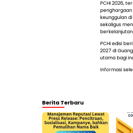
PCHi 2026, te
penghargaan t
keunggulan di
sekaligus me
berkelanjutan
PCHi edisi be
2027 di Guan
utama bagi in
Informasi sel
Berita Terbaru