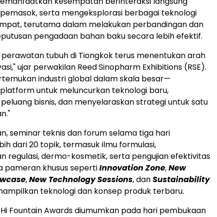
emanfaatkan kesempatan berinteraksi langsung
pemasok, serta mengeksplorasi berbagai teknologi
empat, terutama dalam melakukan perbandingan dan
utusan pengadaan bahan baku secara lebih efektif.
 perawatan tubuh di Tiongkok terus menentukan arah
vasi," ujar perwakilan Reed Sinopharm Exhibitions (RSE).
temukan industri global dalam skala besar—
latform untuk meluncurkan teknologi baru,
peluang bisnis, dan menyelaraskan strategi untuk satu
n."
n, seminar teknis dan forum selama tiga hari
h dari 20 topik, termasuk ilmu formulasi,
regulasi, dermo-kosmetik, serta pengujian efektivitas
ea pameran khusus seperti
Innovation Zone
,
New
owcase
,
New Technology Sessions
, dan
Sustainability
ampilkan teknologi dan konsep produk terbaru.
i Fountain Awards diumumkan pada hari pembukaan