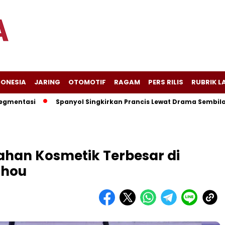
DONESIA
JARING
OTOMOTIF
RAGAM
PERS RILIS
RUBRIK L
si
Spanyol Singkirkan Prancis Lewat Drama Sembilan Gol, L
ahan Kosmetik Terbesar di
zhou