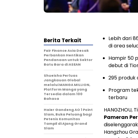
Lebih dari 
Berita Terkait
di area sel
Fair Finance Asia Desak
Perbankan Hentikan
Hampir 50 p
Pendanaan untuk Sektor
Batu Bara di ASEAN
debut di Ti
Shueisha Perluas
295 produk 
Jangkauan Global
melalui MANGA MILLION,
Program tek
Platform Manga yang
Tersedia dalam 100
terbaru
Bahasa
HANGZHOU, Ti
Haier Gandeng AO 1 Point
Slam, Buka Peluang bagi
Pameran
Per
Petenis Komunitas
Tampil di Ajang Grand
diselenggarak
Slam
Hangzhou Gran