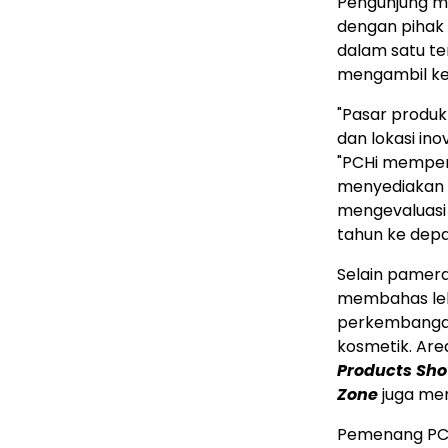
Pengunjung m
dengan pihak 
dalam satu t
mengambil kep
"Pasar produk
dan lokasi ino
"PCHi memper
menyediakan p
mengevaluasi 
tahun ke depa
Selain pamera
membahas lebi
perkembangan 
kosmetik. Ar
Products Sh
Zone
juga men
Pemenang PCH