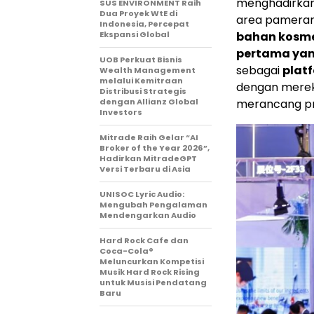
menghadirkan 
SUS ENVIRONMENT Raih
Dua Proyek WtE di
area pameran 
Indonesia, Percepat
Ekspansi Global
bahan kosmet
pertama yang
UOB Perkuat Bisnis
sebagai
plat
Wealth Management
melalui Kemitraan
dengan merek
Distribusi Strategis
dengan Allianz Global
merancang pr
Investors
Mitrade Raih Gelar “AI
Broker of the Year 2026”,
Hadirkan MitradeGPT
Versi Terbaru di Asia
UNISOC Lyric Audio:
Mengubah Pengalaman
Mendengarkan Audio
Hard Rock Cafe dan
Coca-Cola®
Meluncurkan Kompetisi
Musik Hard Rock Rising
untuk Musisi Pendatang
Baru