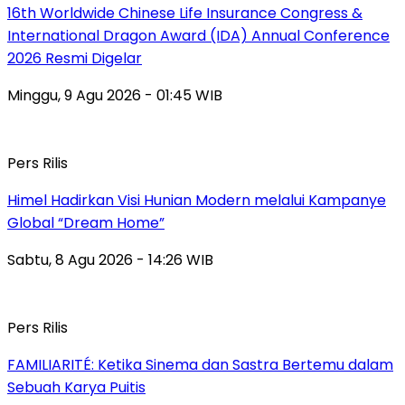
16th Worldwide Chinese Life Insurance Congress &
International Dragon Award (IDA) Annual Conference
2026 Resmi Digelar
Minggu, 9 Agu 2026 - 01:45 WIB
Pers Rilis
Himel Hadirkan Visi Hunian Modern melalui Kampanye
Global “Dream Home”
Sabtu, 8 Agu 2026 - 14:26 WIB
Pers Rilis
FAMILIARITÉ: Ketika Sinema dan Sastra Bertemu dalam
Sebuah Karya Puitis