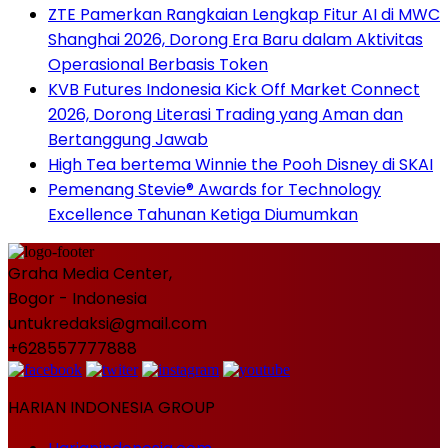
ZTE Pamerkan Rangkaian Lengkap Fitur AI di MWC
Shanghai 2026, Dorong Era Baru dalam Aktivitas
Operasional Berbasis Token
KVB Futures Indonesia Kick Off Market Connect
2026, Dorong Literasi Trading yang Aman dan
Bertanggung Jawab
High Tea bertema Winnie the Pooh Disney di SKAI
Pemenang Stevie® Awards for Technology
Excellence Tahunan Ketiga Diumumkan
Graha Media Center,
Bogor - Indonesia
untukredaksi@gmail.com
+628557777888
HARIAN INDONESIA GROUP