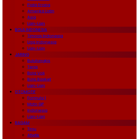
Piala Eropa
Amerika Latin
Asia
Lain-Lain
BOLA INDONESIA
Timnas Indonesia
Liga Indonesia
Lain-Lain
JARING
Bulutangkis
Tenis
Bola Voli
Bola Basket
Lain-Lain
OTOMOTIF
Formula 1
Moto GP
Indonesia
Lain-Lain
RAGAM
Tinju
Atletik