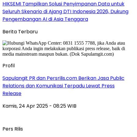
HIKSEMI Tampilkan Solusi Penyimpanan Data untuk
Seluruh Skenario di Ajang DTI Indonesia 2026, Dukung
Pengembangan AI di Asia Tenggara
Berita Terbaru
Profil
Sapulangit PR dan Persrilis.com Berikan Jasa Public
Relations dan Komunikasi Terpadu Lewat Press
Release
Kamis, 24 Apr 2025 - 08:25 WIB
Pers Rilis