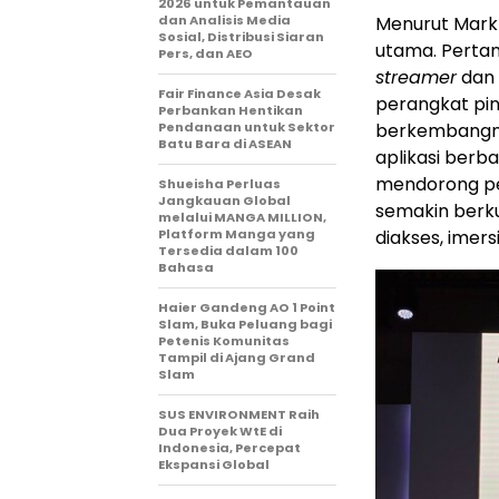
2026 untuk Pemantauan
dan Analisis Media
Menurut Mark 
Sosial, Distribusi Siaran
utama. Perta
Pers, dan AEO
streamer
dan 
Fair Finance Asia Desak
perangkat pint
Perbankan Hentikan
Pendanaan untuk Sektor
berkembangny
Batu Bara di ASEAN
aplikasi berba
mendorong pe
Shueisha Perluas
Jangkauan Global
semakin berkua
melalui MANGA MILLION,
Platform Manga yang
diakses, imersi
Tersedia dalam 100
Bahasa
Haier Gandeng AO 1 Point
Slam, Buka Peluang bagi
Petenis Komunitas
Tampil di Ajang Grand
Slam
SUS ENVIRONMENT Raih
Dua Proyek WtE di
Indonesia, Percepat
Ekspansi Global