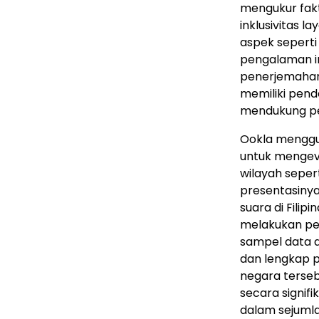
mengukur fakto
inklusivitas 
aspek seperti
pengalaman in
penerjemahan
memiliki pend
mendukung pe
Ookla menggun
untuk mengeva
wilayah sepert
presentasinya
suara di Fili
melakukan pe
sampel data di
dan lengkap 
negara terseb
secara signif
dalam sejumla