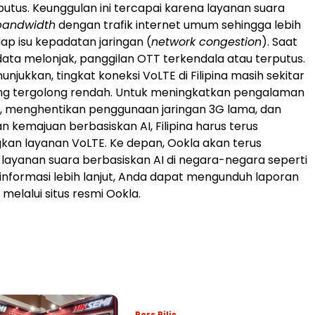
putus. Keunggulan ini tercapai karena layanan suara
bandwidth
dengan trafik internet umum sehingga lebih
ap isu kepadatan jaringan (
network congestion
). Saat
ta melonjak, panggilan OTT terkendala atau terputus.
njukkan, tingkat koneksi VoLTE di Filipina masih sekitar
ang tergolong rendah. Untuk meningkatkan pengalaman
, menghentikan penggunaan jaringan 3G lama, dan
kemajuan berbasiskan AI, Filipina harus terus
n layanan VoLTE. Ke depan, Ookla akan terus
layanan suara berbasiskan AI di negara-negara seperti
k informasi lebih lanjut, Anda dapat mengunduh laporan
melalui situs resmi Ookla.
Pers Rilis