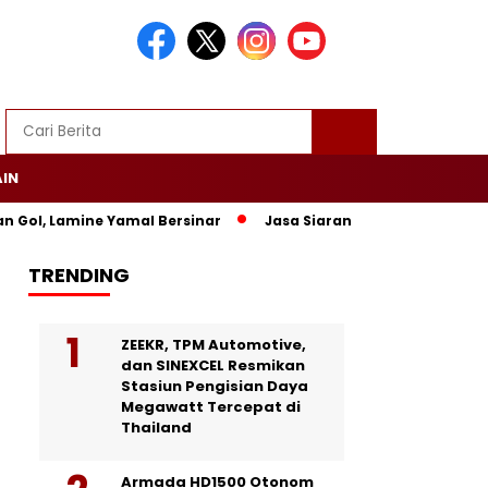
AIN
amine Yamal Bersinar
Jasa Siaran Pers Persriliscom Melayani
TRENDING
ZEEKR, TPM Automotive,
dan SINEXCEL Resmikan
Stasiun Pengisian Daya
Megawatt Tercepat di
Thailand
Armada HD1500 Otonom