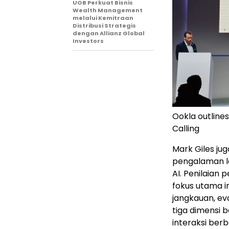
UOB Perkuat Bisnis
Wealth Management
melalui Kemitraan
Distribusi Strategis
dengan Allianz Global
Investors
Ookla outline
Calling
Mark Giles ju
pengalaman 
AI. Penilaian
fokus utama in
jangkauan, ev
tiga dimensi 
interaksi berb