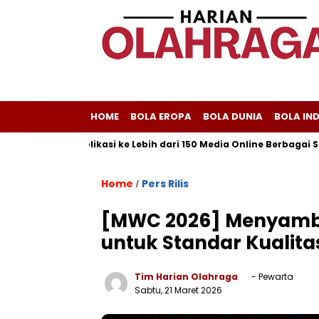
HOME
BOLA EROPA
BOLA DUNIA
BOLA IN
ayani Publikasi ke Lebih dari 150 Media Online Berbagai Segmenta
Home
Pers Rilis
/
[MWC 2026] Menyambut 
untuk Standar Kualita
Tim Harian Olahraga
- Pewarta
Sabtu, 21 Maret 2026