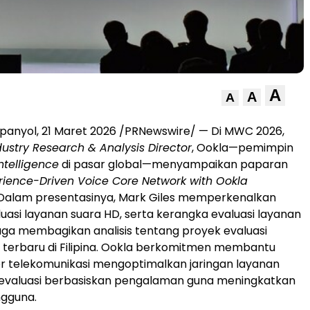
A
A
A
panyol, 21 Maret 2026 /PRNewswire/ — Di MWC 2026,
dustry Research & Analysis Director
, Ookla—pemimpin
ntelligence
di pasar global—menyampaikan paparan
rience-Driven Voice Core Network with Ookla
 Dalam presentasinya, Mark Giles memperkenalkan
uasi layanan suara HD, serta kerangka evaluasi layanan
 juga membagikan analisis tentang proyek evaluasi
 terbaru di Filipina. Ookla berkomitmen membantu
r telekomunikasi mengoptimalkan jaringan layanan
i evaluasi berbasiskan pengalaman guna meningkatkan
gguna.