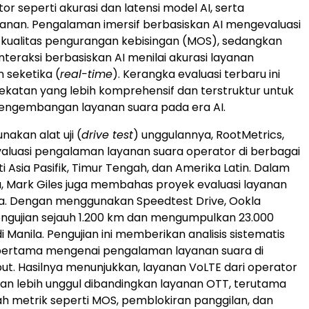
r seperti akurasi dan latensi model AI, serta
layanan. Pengalaman imersif berbasiskan AI mengevaluasi
 kualitas pengurangan kebisingan (MOS), sedangkan
teraksi berbasiskan AI menilai akurasi layanan
 seketika (
real-time
). Kerangka evaluasi terbaru ini
ekatan yang lebih komprehensif dan terstruktur untuk
ngembangan layanan suara pada era AI.
akan alat uji (
drive test
) unggulannya, RootMetrics,
luasi pengalaman layanan suara operator di berbagai
i Asia Pasifik, Timur Tengah, dan Amerika Latin. Dalam
, Mark Giles juga membahas proyek evaluasi layanan
pina. Dengan menggunakan Speedtest Drive, Ookla
ngujian sejauh 1.200 km dan mengumpulkan 23.000
 Manila. Pengujian ini memberikan analisis sistematis
pertama mengenai pengalaman layanan suara di
ut. Hasilnya menunjukkan, layanan VoLTE dari operator
ikan lebih unggul dibandingkan layanan OTT, terutama
h metrik seperti MOS, pemblokiran panggilan, dan