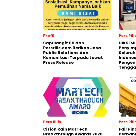
Profil
Pers Rili
Sapulangit PR dan
HIKSEMI
Persrilis.com Berikan Jasa
Penyim
Public Relations dan
Seluruh
Komunikasi Terpadu Lewat
Indones
Press Release
Pengemb
Tengga
Pers Rilis
Pers Rili
Cision Raih MarTech
Fair Fi
Breakthrough Awards 2026
Perban