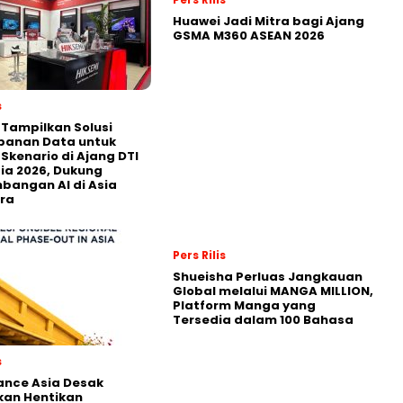
Huawei Jadi Mitra bagi Ajang
GSMA M360 ASEAN 2026
s
 Tampilkan Solusi
panan Data untuk
 Skenario di Ajang DTI
ia 2026, Dukung
angan AI di Asia
ra
Pers Rilis
Shueisha Perluas Jangkauan
Global melalui MANGA MILLION,
Platform Manga yang
Tersedia dalam 100 Bahasa
s
nance Asia Desak
kan Hentikan