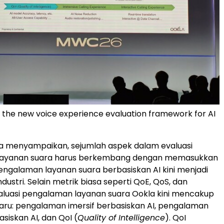
s the new voice experience evaluation framework for AI
ga menyampaikan, sejumlah aspek dalam evaluasi
layanan suara harus berkembang dengan memasukkan
 pengalaman layanan suara berbasiskan AI kini menjadi
dustri. Selain metrik biasa seperti QoE, QoS, dan
aluasi pengalaman layanan suara Ookla kini mencakup
baru: pengalaman imersif berbasiskan AI, pengalaman
asiskan AI, dan QoI (
Quality of Intelligence
). QoI