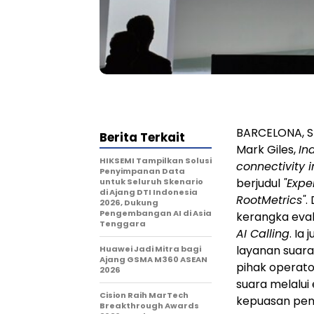
BARCELONA, S
Berita Terkait
Mark Giles,
In
HIKSEMI Tampilkan Solusi
connectivity i
Penyimpanan Data
berjudul
"Expe
untuk Seluruh Skenario
di Ajang DTI Indonesia
RootMetrics"
.
2026, Dukung
Pengembangan AI di Asia
kerangka eval
Tenggara
AI Calling
. Ia
layanan suara
Huawei Jadi Mitra bagi
Ajang GSMA M360 ASEAN
pihak operato
2026
suara melalu
Cision Raih MarTech
kepuasan pen
Breakthrough Awards