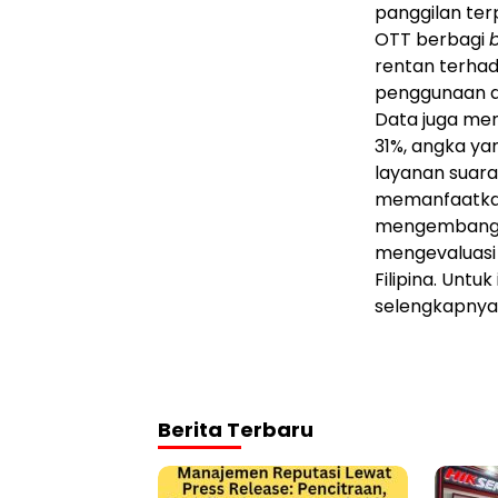
panggilan ter
OTT berbagi
rentan terhad
penggunaan da
Data juga menu
31%, angka y
layanan suara
memanfaatkan 
mengembangka
mengevaluasi 
Filipina. Untu
selengkapnya 
Berita Terbaru