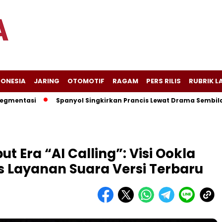
DONESIA
JARING
OTOMOTIF
RAGAM
PERS RILIS
RUBRIK L
si
Spanyol Singkirkan Prancis Lewat Drama Sembilan Gol, L
Era “AI Calling”: Visi Ookla
s Layanan Suara Versi Terbaru