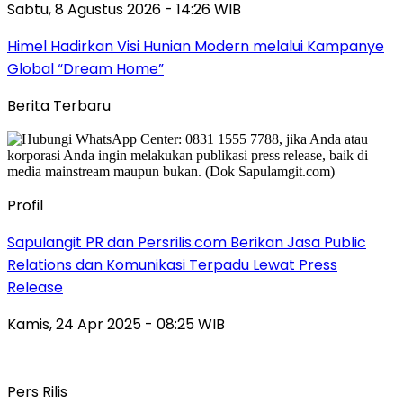
Sabtu, 8 Agustus 2026 - 14:26 WIB
Himel Hadirkan Visi Hunian Modern melalui Kampanye
Global “Dream Home”
Berita Terbaru
Profil
Sapulangit PR dan Persrilis.com Berikan Jasa Public
Relations dan Komunikasi Terpadu Lewat Press
Release
Kamis, 24 Apr 2025 - 08:25 WIB
Pers Rilis