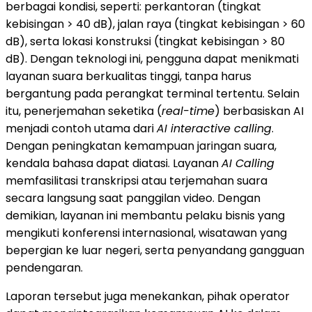
berbagai kondisi, seperti: perkantoran (tingkat
kebisingan > 40 dB), jalan raya (tingkat kebisingan > 60
dB), serta lokasi konstruksi (tingkat kebisingan > 80
dB). Dengan teknologi ini, pengguna dapat menikmati
layanan suara berkualitas tinggi, tanpa harus
bergantung pada perangkat terminal tertentu. Selain
itu, penerjemahan seketika (
real-time
) berbasiskan AI
menjadi contoh utama dari
AI interactive calling
.
Dengan peningkatan kemampuan jaringan suara,
kendala bahasa dapat diatasi. Layanan
AI Calling
memfasilitasi transkripsi atau terjemahan suara
secara langsung saat panggilan video. Dengan
demikian, layanan ini membantu pelaku bisnis yang
mengikuti konferensi internasional, wisatawan yang
bepergian ke luar negeri, serta penyandang gangguan
pendengaran.
Laporan tersebut juga menekankan, pihak operator