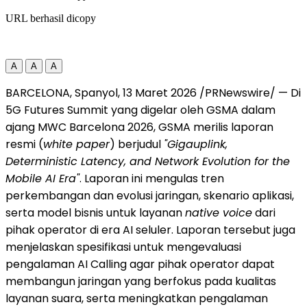
URL berhasil dicopy
A
A
A
BARCELONA, Spanyol, 13 Maret 2026 /PRNewswire/ — Di
5G Futures Summit yang digelar oleh GSMA dalam
ajang MWC Barcelona 2026, GSMA merilis laporan
resmi (
white paper
) berjudul
"Gigauplink,
Deterministic Latency, and Network Evolution for the
Mobile AI Era"
. Laporan ini mengulas tren
perkembangan dan evolusi jaringan, skenario aplikasi,
serta model bisnis untuk layanan
native voice
dari
pihak operator di era AI seluler. Laporan tersebut juga
menjelaskan spesifikasi untuk mengevaluasi
pengalaman AI Calling agar pihak operator dapat
membangun jaringan yang berfokus pada kualitas
layanan suara, serta meningkatkan pengalaman