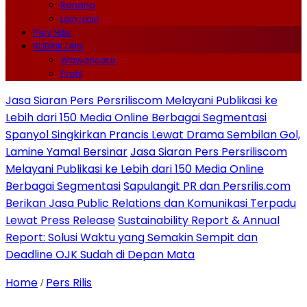
Renang
Lain-Lain
Pers Rilis
RUBRIK LAIN
Wawancara
Profil
Jasa Siaran Pers Persriliscom Melayani Publikasi ke
Lebih dari 150 Media Online Berbagai Segmentasi
Spanyol Singkirkan Prancis Lewat Drama Sembilan Gol,
Lamine Yamal Bersinar
Jasa Siaran Pers Persriliscom
Melayani Publikasi ke Lebih dari 150 Media Online
Berbagai Segmentasi
Sapulangit PR dan Persrilis.com
Berikan Jasa Public Relations dan Komunikasi Terpadu
Lewat Press Release
Sustainability Report & Annual
Report: Solusi Waktu yang Semakin Sempit dan
Deadline OJK Sudah di Depan Mata
Home
Pers Rilis
/