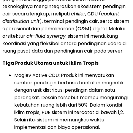
teknologinya mengintegrasikan ekosistem pendingin
cair secara lengkap, meliputi
chiller
, CDU (
coolant
distribution unit
), terminal pendingin cair, serta sistem
operasional dan pemeliharaan (O&M) digital. Melalui
arsitektur
air-fluid synergy
, sistem ini mendukung
koordinasi yang fleksibel antara pendinginan udara di
ruang pusat data dan pendinginan cair pada server.
Tiga Produk Utama untuk Iklim Tropis
Maglev Active CDU: Produk ini menyatukan
sumber pendingin berbasis bantalan magnetik
dengan unit distribusi pendingin dalam satu
perangkat. Desain tersebut mampu mengurangi
kebutuhan ruang lebih dari 50%. Dalam kondisi
iklim tropis, PUE sistem ini tercatat di bawah 1,2.
Selain itu, sistem ini memangkas waktu
implementasi dan biaya operasional.