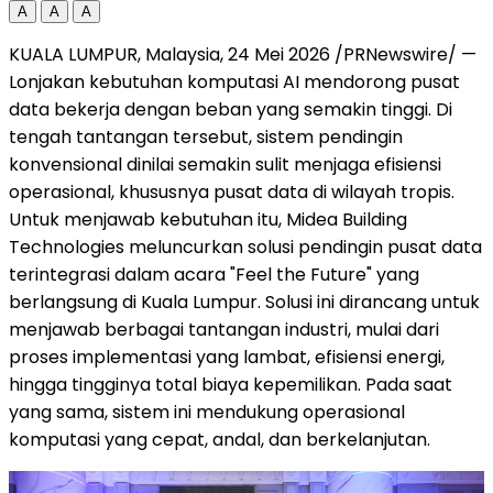
A
A
A
KUALA LUMPUR, Malaysia, 24 Mei 2026 /PRNewswire/ —
Lonjakan kebutuhan komputasi AI mendorong pusat
data bekerja dengan beban yang semakin tinggi. Di
tengah tantangan tersebut, sistem pendingin
konvensional dinilai semakin sulit menjaga efisiensi
operasional, khususnya pusat data di wilayah tropis.
Untuk menjawab kebutuhan itu, Midea Building
Technologies meluncurkan solusi pendingin pusat data
terintegrasi dalam acara "Feel the Future" yang
berlangsung di Kuala Lumpur. Solusi ini dirancang untuk
menjawab berbagai tantangan industri, mulai dari
proses implementasi yang lambat, efisiensi energi,
hingga tingginya total biaya kepemilikan. Pada saat
yang sama, sistem ini mendukung operasional
komputasi yang cepat, andal, dan berkelanjutan.