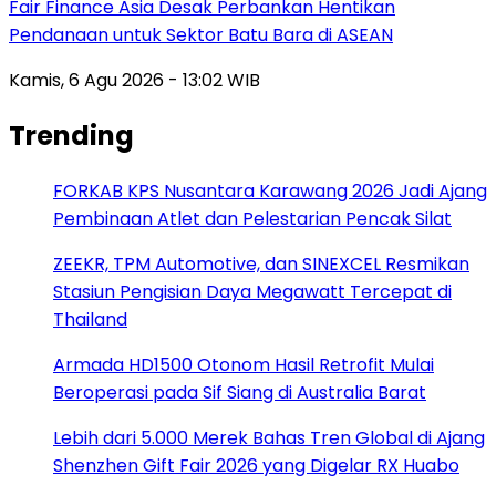
Fair Finance Asia Desak Perbankan Hentikan
Pendanaan untuk Sektor Batu Bara di ASEAN
Kamis, 6 Agu 2026 - 13:02 WIB
Trending
FORKAB KPS Nusantara Karawang 2026 Jadi Ajang
Pembinaan Atlet dan Pelestarian Pencak Silat
ZEEKR, TPM Automotive, dan SINEXCEL Resmikan
Stasiun Pengisian Daya Megawatt Tercepat di
Thailand
Armada HD1500 Otonom Hasil Retrofit Mulai
Beroperasi pada Sif Siang di Australia Barat
Lebih dari 5.000 Merek Bahas Tren Global di Ajang
Shenzhen Gift Fair 2026 yang Digelar RX Huabo