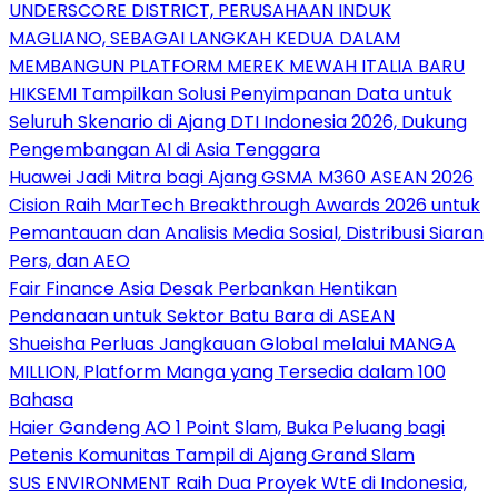
UNDERSCORE DISTRICT, PERUSAHAAN INDUK
MAGLIANO, SEBAGAI LANGKAH KEDUA DALAM
MEMBANGUN PLATFORM MEREK MEWAH ITALIA BARU
HIKSEMI Tampilkan Solusi Penyimpanan Data untuk
Seluruh Skenario di Ajang DTI Indonesia 2026, Dukung
Pengembangan AI di Asia Tenggara
Huawei Jadi Mitra bagi Ajang GSMA M360 ASEAN 2026
Cision Raih MarTech Breakthrough Awards 2026 untuk
Pemantauan dan Analisis Media Sosial, Distribusi Siaran
Pers, dan AEO
Fair Finance Asia Desak Perbankan Hentikan
Pendanaan untuk Sektor Batu Bara di ASEAN
Shueisha Perluas Jangkauan Global melalui MANGA
MILLION, Platform Manga yang Tersedia dalam 100
Bahasa
Haier Gandeng AO 1 Point Slam, Buka Peluang bagi
Petenis Komunitas Tampil di Ajang Grand Slam
SUS ENVIRONMENT Raih Dua Proyek WtE di Indonesia,