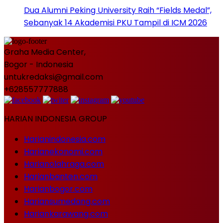
Dua Alumni Peking University Raih “Fields Medal”,
Sebanyak 14 Akademisi PKU Tampil di ICM 2026
Graha Media Center,
Bogor - Indonesia
untukredaksi@gmail.com
+628557777888
HARIAN INDONESIA GROUP
Harianindonesia.com
Harianekonomi.com
Harianolahraga.com
Harianbanten.com
Harianbogor.com
Hariansumedang.com
Hariankarawang.com