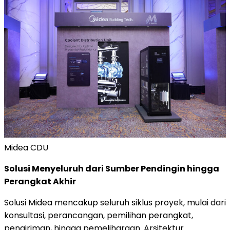
Midea CDU
Solusi Menyeluruh dari Sumber Pendingin hingga
Perangkat Akhir
Solusi Midea mencakup seluruh siklus proyek, mulai dari
konsultasi, perancangan, pemilihan perangkat,
pengiriman, hingga pemeliharaan. Arsitektur