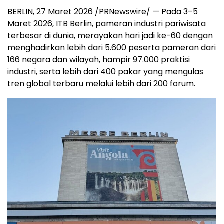
BERLIN
,
27 Maret 2026
/PRNewswire/ — Pada 3–5
Maret 2026, ITB Berlin, pameran industri pariwisata
terbesar di dunia, merayakan hari jadi ke-60 dengan
menghadirkan lebih dari 5.600 peserta pameran dari
166 negara dan wilayah, hampir 97.000 praktisi
industri, serta lebih dari 400 pakar yang mengulas
tren global terbaru melalui lebih dari 200 forum.