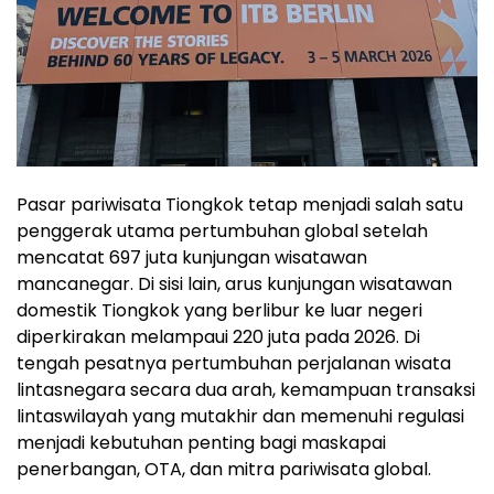
Pasar pariwisata Tiongkok tetap menjadi salah satu
penggerak utama pertumbuhan global setelah
mencatat 697 juta kunjungan wisatawan
mancanegar. Di sisi lain, arus kunjungan wisatawan
domestik Tiongkok yang berlibur ke luar negeri
diperkirakan melampaui 220 juta pada 2026. Di
tengah pesatnya pertumbuhan perjalanan wisata
lintasnegara secara dua arah, kemampuan transaksi
lintaswilayah yang mutakhir dan memenuhi regulasi
menjadi kebutuhan penting bagi maskapai
penerbangan, OTA, dan mitra pariwisata global.