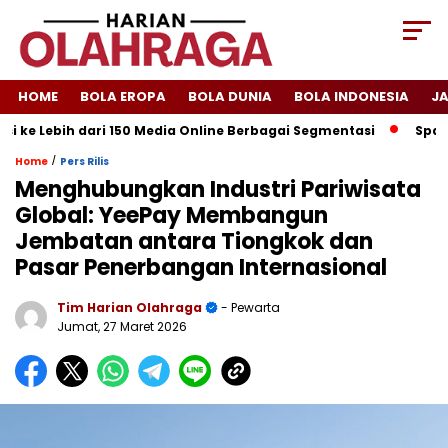
HOME
BOLA EROPA
BOLA DUNIA
BOLA INDONESIA
J
ke Lebih dari 150 Media Online Berbagai Segmentasi
Spanyol 
/
Home
Pers Rilis
Menghubungkan Industri Pariwisata
Global: YeePay Membangun
Jembatan antara Tiongkok dan
Pasar Penerbangan Internasional
Tim Harian Olahraga
- Pewarta
Jumat, 27 Maret 2026