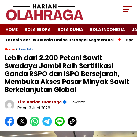
HOME
BOLA EROPA
BOLA DUNIA
BOLA INDONESIA
J
ebih dari 150 Media Online Berbagai Segmentasi
Spanyol Sing
/
Home
Pers Rilis
Lebih dari 2.200 Petani Sawit
Swadaya Jambi Raih Sertifikasi
Ganda RSPO dan ISPO Bersejarah,
Membuka Akses Pasar Minyak Sawit
Berkelanjutan Global
Tim Harian Olahraga
- Pewarta
Rabu, 3 Juni 2026