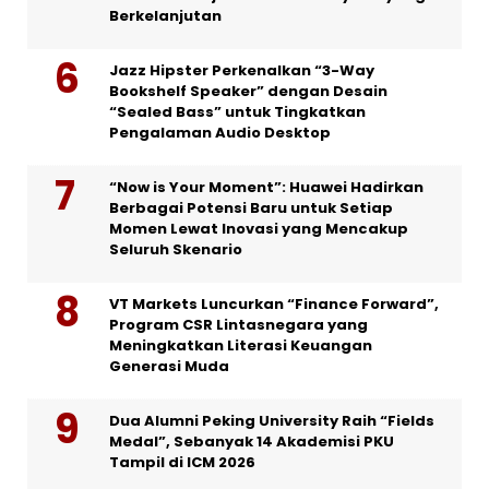
Berkelanjutan
Jazz Hipster Perkenalkan “3-Way
Bookshelf Speaker” dengan Desain
“Sealed Bass” untuk Tingkatkan
Pengalaman Audio Desktop
“Now is Your Moment”: Huawei Hadirkan
Berbagai Potensi Baru untuk Setiap
Momen Lewat Inovasi yang Mencakup
Seluruh Skenario
VT Markets Luncurkan “Finance Forward”,
Program CSR Lintasnegara yang
Meningkatkan Literasi Keuangan
Generasi Muda
Dua Alumni Peking University Raih “Fields
Medal”, Sebanyak 14 Akademisi PKU
Tampil di ICM 2026