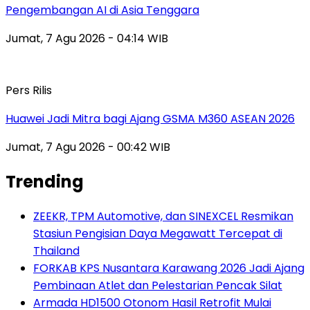
Pengembangan AI di Asia Tenggara
Jumat, 7 Agu 2026 - 04:14 WIB
Pers Rilis
Huawei Jadi Mitra bagi Ajang GSMA M360 ASEAN 2026
Jumat, 7 Agu 2026 - 00:42 WIB
Trending
ZEEKR, TPM Automotive, dan SINEXCEL Resmikan
Stasiun Pengisian Daya Megawatt Tercepat di
Thailand
FORKAB KPS Nusantara Karawang 2026 Jadi Ajang
Pembinaan Atlet dan Pelestarian Pencak Silat
Armada HD1500 Otonom Hasil Retrofit Mulai