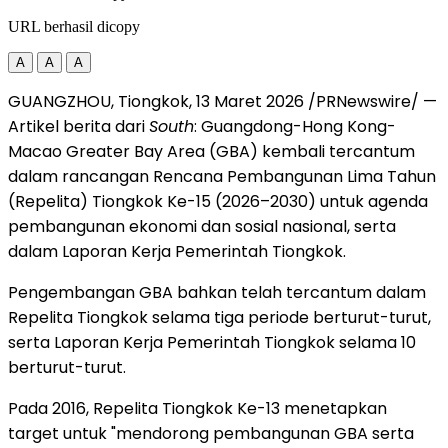
URL berhasil dicopy
A
A
A
GUANGZHOU, Tiongkok
,
13 Maret 2026
/PRNewswire/ —
Artikel berita dari
South
: Guangdong-Hong Kong-
Macao Greater Bay Area (GBA) kembali tercantum
dalam rancangan Rencana Pembangunan Lima Tahun
(Repelita) Tiongkok Ke-15 (2026–2030) untuk agenda
pembangunan ekonomi dan sosial nasional, serta
dalam Laporan Kerja Pemerintah Tiongkok.
Pengembangan GBA bahkan telah tercantum dalam
Repelita Tiongkok selama tiga periode berturut-turut,
serta Laporan Kerja Pemerintah Tiongkok selama 10
berturut-turut.
Pada 2016, Repelita Tiongkok Ke-13 menetapkan
target untuk "mendorong pembangunan GBA serta