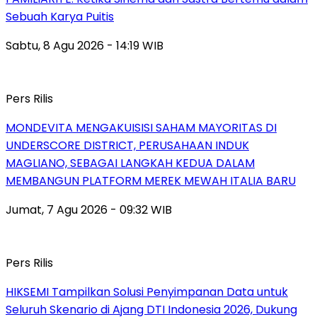
Sebuah Karya Puitis
Sabtu, 8 Agu 2026 - 14:19 WIB
Pers Rilis
MONDEVITA MENGAKUISISI SAHAM MAYORITAS DI
UNDERSCORE DISTRICT, PERUSAHAAN INDUK
MAGLIANO, SEBAGAI LANGKAH KEDUA DALAM
MEMBANGUN PLATFORM MEREK MEWAH ITALIA BARU
Jumat, 7 Agu 2026 - 09:32 WIB
Pers Rilis
HIKSEMI Tampilkan Solusi Penyimpanan Data untuk
Seluruh Skenario di Ajang DTI Indonesia 2026, Dukung