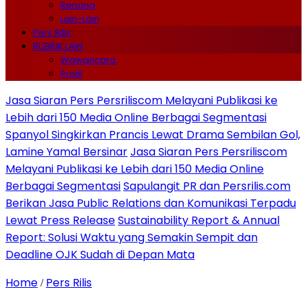
Renang
Lain-Lain
Pers Rilis
RUBRIK LAIN
Wawancara
Profil
Jasa Siaran Pers Persriliscom Melayani Publikasi ke
Lebih dari 150 Media Online Berbagai Segmentasi
Spanyol Singkirkan Prancis Lewat Drama Sembilan Gol,
Lamine Yamal Bersinar
Jasa Siaran Pers Persriliscom
Melayani Publikasi ke Lebih dari 150 Media Online
Berbagai Segmentasi
Sapulangit PR dan Persrilis.com
Berikan Jasa Public Relations dan Komunikasi Terpadu
Lewat Press Release
Sustainability Report & Annual
Report: Solusi Waktu yang Semakin Sempit dan
Deadline OJK Sudah di Depan Mata
Home
Pers Rilis
/