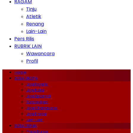
RAGAM
Tinju
Atletik
Renang
Lain-Lain
Pers Rilis
RUBRIK LAIN
Wawancara
Profil
Home
BOLA EROPA
Liga Inggris
Liga Italia
Liga Spanyol
Bundesliga
Liga Champions
Liga Eropa
Lain-Lain
BOLA DUNIA
Piala Dunia