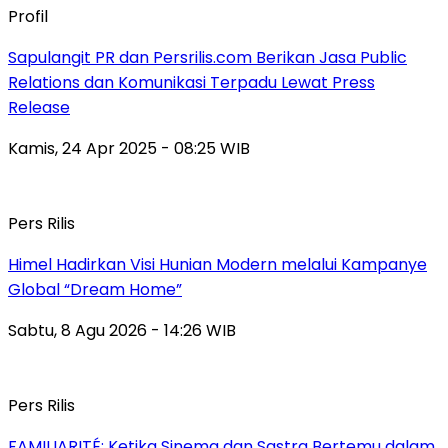
Profil
Sapulangit PR dan Persrilis.com Berikan Jasa Public
Relations dan Komunikasi Terpadu Lewat Press
Release
Kamis, 24 Apr 2025 - 08:25 WIB
Pers Rilis
Himel Hadirkan Visi Hunian Modern melalui Kampanye
Global “Dream Home”
Sabtu, 8 Agu 2026 - 14:26 WIB
Pers Rilis
FAMILIARITÉ: Ketika Sinema dan Sastra Bertemu dalam