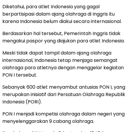
Diketahui, para atlet Indonesia yang gagal
berpartisipasi dalam ajang olahraga di Inggris itu
karena Indonesia belum diakui secara internasional.
Berdasarkan hal tersebut, Pemerintah Inggris tidak
mengakui paspor yang diajukan para atlet Indonesia.
Meski tidak dapat tampil dalam ajang olahraga
internasional, Indonesia tetap menjaga semangat
olahraga para atletnya dengan menggelar kegiatan
PON I tersebut.
Sebanyak 600 atlet menyambut antusias PON I, yang
merupakan inisiatif dari Persatuan Olahraga Republik
Indonesia (PORI).
PON I menjadi kompetisi olahraga dalam negeri yang
menyelenggarakan 9 cabang olahraga.