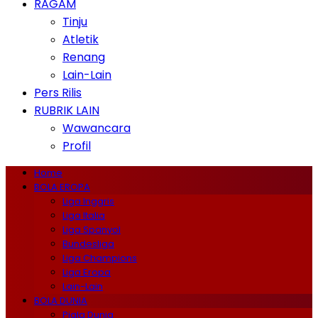
RAGAM
Tinju
Atletik
Renang
Lain-Lain
Pers Rilis
RUBRIK LAIN
Wawancara
Profil
Home
BOLA EROPA
Liga Inggris
Liga Italia
Liga Spanyol
Bundesliga
Liga Champions
Liga Eropa
Lain-Lain
BOLA DUNIA
Piala Dunia