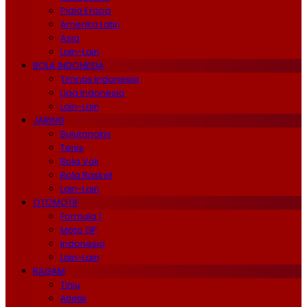
Piala Eropa
Amerika Latin
Asia
Lain-Lain
BOLA INDONESIA
Timnas Indonesia
Liga Indonesia
Lain-Lain
JARING
Bulutangkis
Tenis
Bola Voli
Bola Basket
Lain-Lain
OTOMOTIF
Formula 1
Moto GP
Indonesia
Lain-Lain
RAGAM
Tinju
Atletik