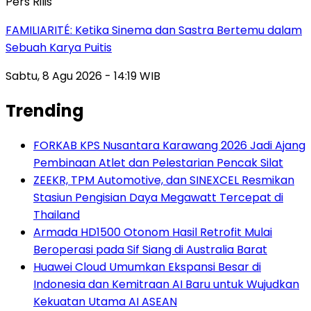
Pers Rilis
FAMILIARITÉ: Ketika Sinema dan Sastra Bertemu dalam
Sebuah Karya Puitis
Sabtu, 8 Agu 2026 - 14:19 WIB
Trending
FORKAB KPS Nusantara Karawang 2026 Jadi Ajang
Pembinaan Atlet dan Pelestarian Pencak Silat
ZEEKR, TPM Automotive, dan SINEXCEL Resmikan
Stasiun Pengisian Daya Megawatt Tercepat di
Thailand
Armada HD1500 Otonom Hasil Retrofit Mulai
Beroperasi pada Sif Siang di Australia Barat
Huawei Cloud Umumkan Ekspansi Besar di
Indonesia dan Kemitraan AI Baru untuk Wujudkan
Kekuatan Utama AI ASEAN