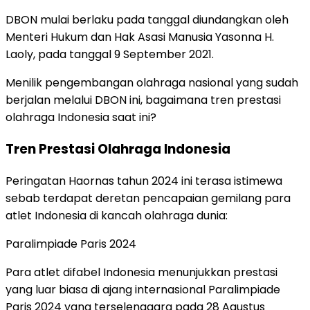
DBON mulai berlaku pada tanggal diundangkan oleh
Menteri Hukum dan Hak Asasi Manusia Yasonna H.
Laoly, pada tanggal 9 September 2021.
Menilik pengembangan olahraga nasional yang sudah
berjalan melalui DBON ini, bagaimana tren prestasi
olahraga Indonesia saat ini?
Tren Prestasi Olahraga Indonesia
Peringatan Haornas tahun 2024 ini terasa istimewa
sebab terdapat deretan pencapaian gemilang para
atlet Indonesia di kancah olahraga dunia:
Paralimpiade Paris 2024
Para atlet difabel Indonesia menunjukkan prestasi
yang luar biasa di ajang internasional Paralimpiade
Paris 2024 yang terselenggara pada 28 Agustus