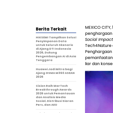
MEXICO CITY, 
Berita Terkait
penghargaan 
HIKSEMI Tampilkan Solusi
Social Impact
Penyimpanan Data
Tech4Nature d
untuk Seluruh Skenario
di Ajang DTI Indonesia
Penghargaan 
2026, Dukung
Pengembangan AI di Asia
pemanfaatan 
Tenggara
liar dan konse
Huawei Jadi Mitra bagi
Ajang GSMA M360 ASEAN
2026
Cision Raih MarTech
Breakthrough Awards
2026 untuk Pemantauan
dan Analisis Media
Sosial, Distribusi Siaran
Pers, dan AEO