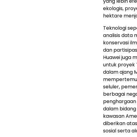
yang lebih efe
ekologis, pro
hektare menja
Teknologi sep
analisis dat
konservasi il
dan partisipas
Huawei juga m
untuk proyek 
dalam ajang 
mempertemukan
seluler, pemer
berbagai neg
penghargaan 
dalam bidang 
kawasan Amer
diberikan at
sosial serta 