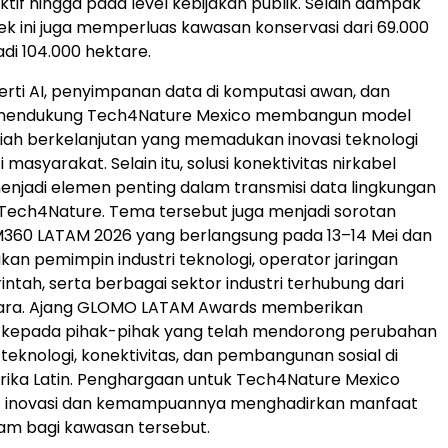
ktif hingga pada level kebijakan publik. Selain dampak
yek ini juga memperluas kawasan konservasi dari 69.000
di 104.000 hektare.
erti AI, penyimpanan data di komputasi awan, dan
a mendukung Tech4Nature Mexico membangun model
miah berkelanjutan yang memadukan inovasi teknologi
i masyarakat. Selain itu, solusi konektivitas nirkabel
enjadi elemen penting dalam transmisi data lingkungan
Tech4Nature. Tema tersebut juga menjadi sorotan
M360 LATAM 2026 yang berlangsung pada 13–14 Mei dan
 pemimpin industri teknologi, operator jaringan
intah, serta berbagai sektor industri terhubung dari
ara. Ajang GLOMO LATAM Awards memberikan
kepada pihak-pihak yang telah mendorong perubahan
teknologi, konektivitas, dan pembangunan sosial di
ika Latin. Penghargaan untuk Tech4Nature Mexico
as inovasi dan kemampuannya menghadirkan manfaat
alam bagi kawasan tersebut.