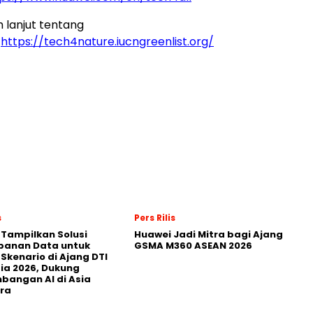
h lanjut tentang
:
https://tech4nature.iucngreenlist.org/
s
Pers Rilis
 Tampilkan Solusi
Huawei Jadi Mitra bagi Ajang
panan Data untuk
GSMA M360 ASEAN 2026
 Skenario di Ajang DTI
ia 2026, Dukung
angan AI di Asia
ra