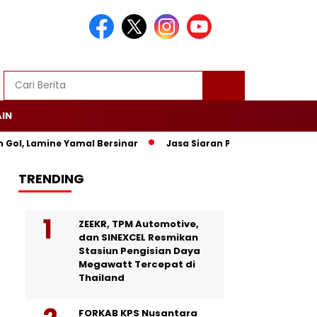
AIN
Lamine Yamal Bersinar
Jasa Siaran Pers Persriliscom Melayan
TRENDING
ZEEKR, TPM Automotive,
dan SINEXCEL Resmikan
Stasiun Pengisian Daya
Megawatt Tercepat di
Thailand
FORKAB KPS Nusantara