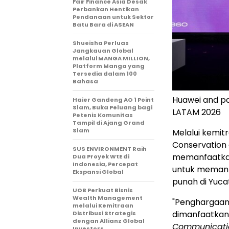
Fair Finance Asia Desak
Perbankan Hentikan
Pendanaan untuk Sektor
Batu Bara di ASEAN
Shueisha Perluas
Jangkauan Global
melalui MANGA MILLION,
Platform Manga yang
Tersedia dalam 100
Bahasa
Huawei and p
Haier Gandeng AO 1 Point
Slam, Buka Peluang bagi
LATAM 2026
Petenis Komunitas
Tampil di Ajang Grand
Slam
Melalui kemit
Conservation o
SUS ENVIRONMENT Raih
memanfaatkan 
Dua Proyek WtE di
Indonesia, Percepat
untuk memanta
Ekspansi Global
punah di Yuca
UOB Perkuat Bisnis
Wealth Management
"Penghargaan 
melalui Kemitraan
dimanfaatkan 
Distribusi Strategis
dengan Allianz Global
Communication
Investors