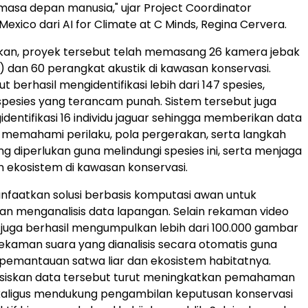
asa depan manusia," ujar Project Coordinator
exico dari AI for Climate at C Minds, Regina Cervera.
rkan, proyek tersebut telah memasang 26 kamera jebak
) dan 60 perangkat akustik di kawasan konservasi.
t berhasil mengidentifikasi lebih dari 147 spesies,
pesies yang terancam punah. Sistem tersebut juga
identifikasi 16 individu jaguar sehingga memberikan data
 memahami perilaku, pola pergerakan, serta langkah
ng diperlukan guna melindungi spesies ini, serta menjaga
ekosistem di kawasan konservasi.
faatkan solusi berbasis komputasi awan untuk
n menganalisis data lapangan. Selain rekaman video
m juga berhasil mengumpulkan lebih dari 100.000 gambar
ekaman suara yang dianalisis secara otomatis guna
emantauan satwa liar dan ekosistem habitatnya.
basiskan data tersebut turut meningkatkan pemahaman
kaligus mendukung pengambilan keputusan konservasi