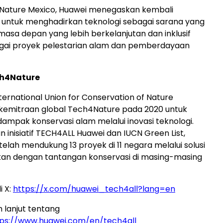
4Nature Mexico, Huawei menegaskan kembali
untuk menghadirkan teknologi sebagai sarana yang
a depan yang lebih berkelanjutan dan inklusif
agai proyek pelestarian alam dan pemberdayaan
h4Nature
ternational Union for Conservation of Nature
kemitraan global Tech4Nature pada 2020 untuk
mpak konservasi alam melalui inovasi teknologi.
 inisiatif TECH4ALL Huawei dan IUCN Green List,
elah mendukung 13 proyek di 11 negara melalui solusi
kan dengan tantangan konservasi di masing-masing
i X:
https://x.com/huawei_tech4all?lang=en
h lanjut tentang
tps://www.huawei.com/en/tech4all