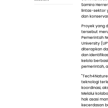
Samira Herrer
lintas-sekto
dan konservas
Proyek yang d
tersebut meru
Pemerintah Ne
University (UP
diterapkan da
dan identifika
kelola berbas
pemerintah, a
"Tech4Nature 
teknologi te
koordinasi, ak
Melalui kolab
hak asasi man
kecerdasan b