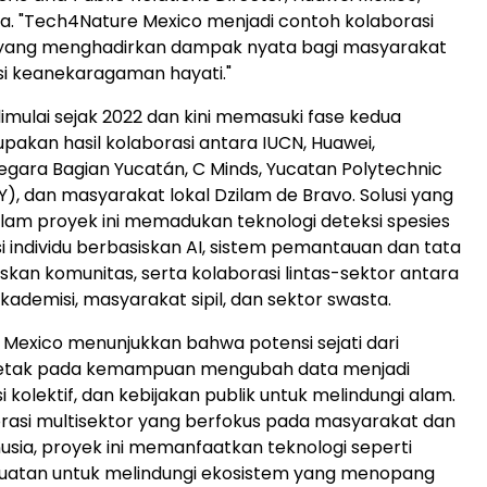
a. "Tech4Nature Mexico menjadi contoh kolaborasi
r yang menghadirkan dampak nyata bagi masyarakat
i keanekaragaman hayati."
imulai sejak 2022 dan kini memasuki fase kedua
pakan hasil kolaborasi antara IUCN, Huawei,
gara Bagian Yucatán, C Minds, Yucatan Polytechnic
Y), dan masyarakat lokal Dzilam de Bravo. Solusi yang
lam proyek ini memadukan teknologi deteksi spesies
si individu berbasiskan AI, sistem pemantauan dan tata
iskan komunitas, serta kolaborasi lintas-sektor antara
kademisi, masyarakat sipil, dan sektor swasta.
Mexico menunjukkan bahwa potensi sejati dari
rletak pada kemampuan mengubah data menjadi
si kolektif, dan kebijakan publik untuk melindungi alam.
orasi multisektor yang berfokus pada masyarakat dan
usia, proyek ini memanfaatkan teknologi seperti
uatan untuk melindungi ekosistem yang menopang