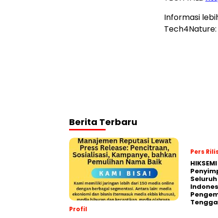
Informasi lebi
Tech4Nature
Berita Terbaru
Pers Rili
HIKSEMI
Penyim
Seluruh
Indones
Pengemb
Tengga
Profil