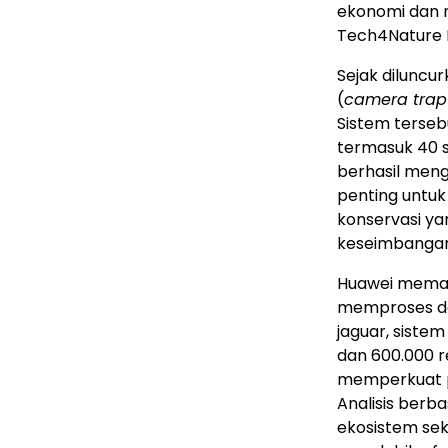
ekonomi dan m
Tech4Nature M
Sejak diluncu
(
camera trap
Sistem tersebu
termasuk 40 s
berhasil meng
penting untuk
konservasi ya
keseimbangan 
Huawei meman
memproses da
jaguar, siste
dan 600.000 r
memperkuat p
Analisis ber
ekosistem se