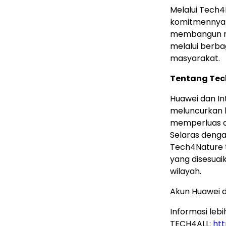
Melalui Tech
komitmennya 
membangun mas
melalui berb
masyarakat.
Tentang Tec
Huawei dan In
meluncurkan 
memperluas da
Selaras dengan
Tech4Nature t
yang disesuai
wilayah.
Akun Huawei d
Informasi lebi
TECH4ALL:
ht