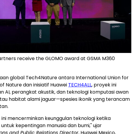
artners receive the GLOMO award at GSMA M360
raan global Tech4Nature antara International Union for
f Nature dan inisiatif Huawei
TECH4ALL
, proyek ini
AI, perangkat akustik, dan teknologi komputasi awan
u habitat alami jaguar—spesies ikonik yang terancam
tan.
ini mencerminkan keunggulan teknologi ketika
untuk kepentingan manusia dan bumi," ujar
s and Public Relations Director
, Huawei Mexico,