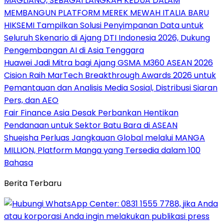
MAGLIANO, SEBAGAI LANGKAH KEDUA DALAM
MEMBANGUN PLATFORM MEREK MEWAH ITALIA BARU
HIKSEMI Tampilkan Solusi Penyimpanan Data untuk
Seluruh Skenario di Ajang DTI Indonesia 2026, Dukung
Pengembangan AI di Asia Tenggara
Huawei Jadi Mitra bagi Ajang GSMA M360 ASEAN 2026
Cision Raih MarTech Breakthrough Awards 2026 untuk
Pemantauan dan Analisis Media Sosial, Distribusi Siaran
Pers, dan AEO
Fair Finance Asia Desak Perbankan Hentikan
Pendanaan untuk Sektor Batu Bara di ASEAN
Shueisha Perluas Jangkauan Global melalui MANGA
MILLION, Platform Manga yang Tersedia dalam 100
Bahasa
Berita Terbaru