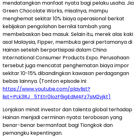
mendatangkan manfaat nyata bagi pelaku usaha. Jia
Green Chocolate Works, misalnya, mampu
menghemat sekitar 10% biaya operasional berkat
kebijakan pengolahan bernilai tambah yang
membebaskan bea masuk. Selain itu, merek alas kaki
asal Malaysia, Fipper, membuka gerai pertamanya di
Hainan setelah berpartisipasi dalam China
International Consumer Products Expo. Perusahaan
tersebut juga mencatat penghematan biaya impor
sekitar 10-15% dibandingkan kawasan perdagangan
bebas lainnya. (Tonton episode ini:
https://www.youtube.com/playlist?
list=PLk3RJ_5TEtr0lozF6igEdM4Fz7sM2yjkt)
Lonjakan minat investor dan talenta global terhadap
Hainan menjadi cerminan nyata: terobosan yang
benar-benar bermanfaat bagi Tiongkok dan
pemangku kepentingan.