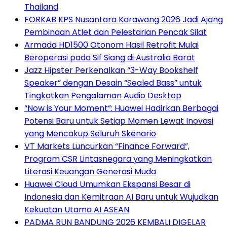
Thailand
FORKAB KPS Nusantara Karawang 2026 Jadi Ajang
Pembinaan Atlet dan Pelestarian Pencak Silat
Armada HD1500 Otonom Hasil Retrofit Mulai
Beroperasi pada Sif Siang di Australia Barat
Jazz Hipster Perkenalkan “3-Way Bookshelf
Speaker” dengan Desain “Sealed Bass” untuk
Tingkatkan Pengalaman Audio Desktop
“Now is Your Moment”: Huawei Hadirkan Berbagai
Potensi Baru untuk Setiap Momen Lewat Inovasi
yang Mencakup Seluruh Skenario
VT Markets Luncurkan “Finance Forward”,
Program CSR Lintasnegara yang Meningkatkan
Literasi Keuangan Generasi Muda
Huawei Cloud Umumkan Ekspansi Besar di
Indonesia dan Kemitraan AI Baru untuk Wujudkan
Kekuatan Utama AI ASEAN
PADMA RUN BANDUNG 2026 KEMBALI DIGELAR