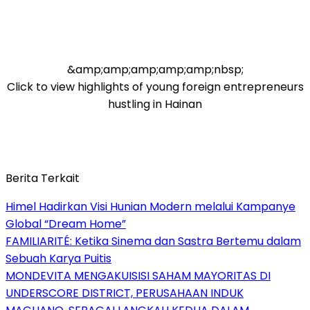
&amp;amp;amp;amp;amp;nbsp;
Click to view highlights of young foreign entrepreneurs
hustling in Hainan
Berita Terkait
Himel Hadirkan Visi Hunian Modern melalui Kampanye
Global “Dream Home”
FAMILIARITÉ: Ketika Sinema dan Sastra Bertemu dalam
Sebuah Karya Puitis
MONDEVITA MENGAKUISISI SAHAM MAYORITAS DI
UNDERSCORE DISTRICT, PERUSAHAAN INDUK