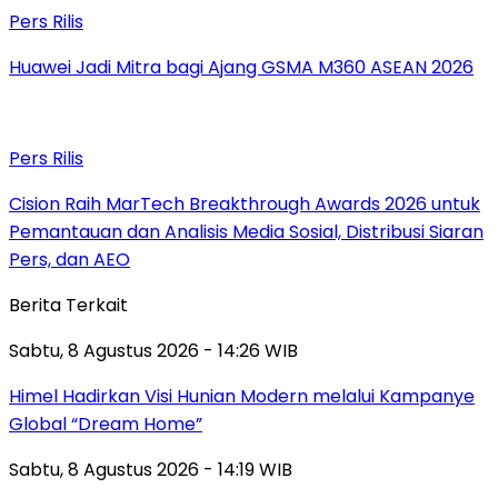
Pers Rilis
Huawei Jadi Mitra bagi Ajang GSMA M360 ASEAN 2026
Pers Rilis
Cision Raih MarTech Breakthrough Awards 2026 untuk
Pemantauan dan Analisis Media Sosial, Distribusi Siaran
Pers, dan AEO
Berita Terkait
Sabtu, 8 Agustus 2026 - 14:26 WIB
Himel Hadirkan Visi Hunian Modern melalui Kampanye
Global “Dream Home”
Sabtu, 8 Agustus 2026 - 14:19 WIB