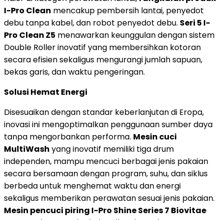
I-Pro Clean
mencakup pembersih lantai, penyedot
debu tanpa kabel, dan robot penyedot debu.
Seri 5 I-
Pro Clean Z5
menawarkan keunggulan dengan sistem
Double Roller inovatif yang membersihkan kotoran
secara efisien sekaligus mengurangi jumlah sapuan,
bekas garis, dan waktu pengeringan.
Solusi Hemat Energi
Disesuaikan dengan standar keberlanjutan di Eropa,
inovasi ini mengoptimalkan penggunaan sumber daya
tanpa mengorbankan performa.
Mesin cuci
MultiWash
yang inovatif memiliki tiga drum
independen, mampu mencuci berbagai jenis pakaian
secara bersamaan dengan program, suhu, dan siklus
berbeda untuk menghemat waktu dan energi
sekaligus memberikan perawatan sesuai jenis pakaian.
Mesin pencuci piring I-Pro Shine Series 7 Biovitae