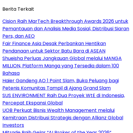
Berita Terkait
Cision Raih MarTech Breakthrough Awards 2026 untuk
Pemantauan dan Analisis Media Sosial, Distribusi Siaran
Pers, dan AEO
Fair Finance Asia Desak Perbankan Hentikan
Pendanaan untuk Sektor Batu Bara di ASEAN
Shueisha Perluas Jangkauan Global melalui MANGA
MILLION, Platform Manga yang Tersedia dalam 100
Bahasa
Haier Gandeng AO 1 Point Slam, Buka Peluang bagi
Petenis Komunitas Tampil di Ajang Grand Slam
SUS ENVIRONMENT Raih Dua Proyek WtE di Indonesia,
Percepat Ekspansi Global
UOB Perkuat Bisnis Wealth Management melalui
Kemitraan Distribusi Strategis dengan Allianz Global
Investors
Mitrade Raih Gelar “AI Broker of the Year 2026”,