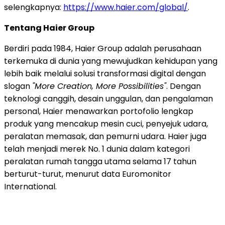
selengkapnya:
https://www.haier.com/global/
.
Tentang Haier Group
Berdiri pada 1984, Haier Group adalah perusahaan
terkemuka di dunia yang mewujudkan kehidupan yang
lebih baik melalui solusi transformasi digital dengan
slogan
"More Creation, More Possibilities"
. Dengan
teknologi canggih, desain unggulan, dan pengalaman
personal, Haier menawarkan portofolio lengkap
produk yang mencakup mesin cuci, penyejuk udara,
peralatan memasak, dan pemurni udara. Haier juga
telah menjadi merek No. 1 dunia dalam kategori
peralatan rumah tangga utama selama 17 tahun
berturut-turut, menurut data Euromonitor
International.