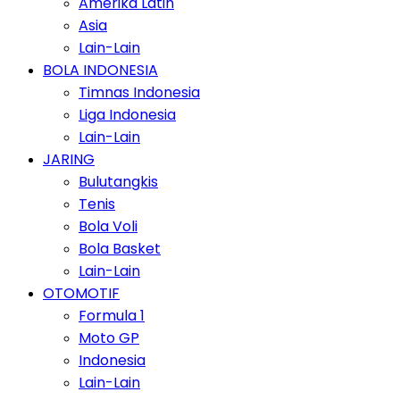
Amerika Latin
Asia
Lain-Lain
BOLA INDONESIA
Timnas Indonesia
Liga Indonesia
Lain-Lain
JARING
Bulutangkis
Tenis
Bola Voli
Bola Basket
Lain-Lain
OTOMOTIF
Formula 1
Moto GP
Indonesia
Lain-Lain