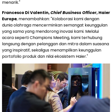
menarik."
Francesco Di Valentin,
Chief Business Officer
, Haier
Europe
, menambahkan: "Kolaborasi kami dengan
dunia olahraga mencerminkan semangat keunggulan
yang sama yang mendorong inovasi kami. Melalui
acara seperti Champions Meeting, kami terhubung
langsung dengan pelanggan dan mitra dalam suasana
yang inspiratif, sekaligus menampilkan keunggulan
portofolio produk dan nilai ekosistem Haier."