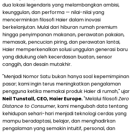
dua lokasi legendaris yang melambangkan ambisi,
keunggulan, dan performa — nilai-nilai yang
mencerminkan filosofi Haier dalam inovasi
berkelanjutan. Mulai dari hiburan rumah premium
hingga penyimpanan makanan, perawatan pakaian,
memasak, pencucian piring, dan perawatan lantai,
Haier memperkenalkan solusi unggulan generasi baru
yang didukung oleh kecerdasan buatan, sensor
canggih, dan desain mutakhir.
"Menjadi Nomor Satu bukan hanya soal kepemimpinan
pasar; kami ingin terus meningkatkan pengalaman
pengguna ketika memakai produk Haier di rumah," ujar
Neil Tunstall, CEO, Haier Europe.
"Melalui filosofi
Zero
Distance to Consumer
, kami mengubah data tentang
kehidupan sehari-hari menjadi teknologi cerdas yang
mampu beradaptasi, belajar, dan menghadirkan
pengalaman yang semakin intuitif, personal, dan