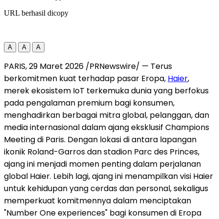
URL berhasil dicopy
A
A
A
PARIS, 29 Maret 2026 /PRNewswire/ — Terus
berkomitmen kuat terhadap pasar Eropa,
Haier
,
merek ekosistem IoT terkemuka dunia yang berfokus
pada pengalaman premium bagi konsumen,
menghadirkan berbagai mitra global, pelanggan, dan
media internasional dalam ajang eksklusif Champions
Meeting di Paris. Dengan lokasi di antara lapangan
ikonik Roland-Garros dan stadion Parc des Princes,
ajang ini menjadi momen penting dalam perjalanan
global Haier. Lebih lagi, ajang ini menampilkan visi Haier
untuk kehidupan yang cerdas dan personal, sekaligus
memperkuat komitmennya dalam menciptakan
"Number One experiences" bagi konsumen di Eropa