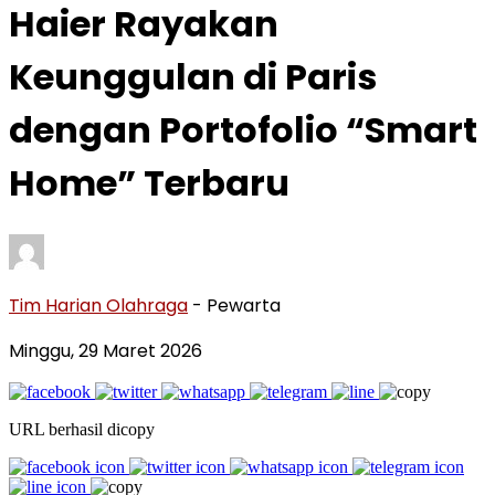
Haier Rayakan
Keunggulan di Paris
dengan Portofolio “Smart
Home” Terbaru
Tim Harian Olahraga
- Pewarta
Minggu, 29 Maret 2026
URL berhasil dicopy