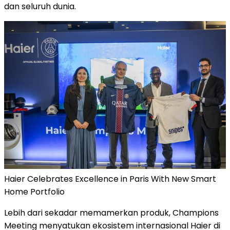
dan seluruh dunia.
Haier Celebrates Excellence in Paris With New Smart
Home Portfolio
Lebih dari sekadar memamerkan produk, Champions
Meeting menyatukan ekosistem internasional Haier di