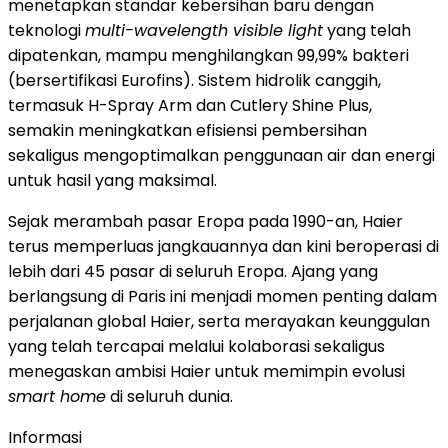
menetapkan standar kebersihan baru dengan
teknologi
multi-wavelength visible light
yang telah
dipatenkan, mampu menghilangkan 99,99% bakteri
(bersertifikasi Eurofins). Sistem hidrolik canggih,
termasuk H-Spray Arm dan Cutlery Shine Plus,
semakin meningkatkan efisiensi pembersihan
sekaligus mengoptimalkan penggunaan air dan energi
untuk hasil yang maksimal.
Sejak merambah pasar Eropa pada 1990-an, Haier
terus memperluas jangkauannya dan kini beroperasi di
lebih dari 45 pasar di seluruh Eropa. Ajang yang
berlangsung di Paris ini menjadi momen penting dalam
perjalanan global Haier, serta merayakan keunggulan
yang telah tercapai melalui kolaborasi sekaligus
menegaskan ambisi Haier untuk memimpin evolusi
smart home
di seluruh dunia.
Informasi