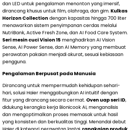
dan LED untuk pengalaman menonton yang imersif,
dirancang khusus untuk film, olahraga, dan gim.
Kulkas
Horizon Collection
dengan kapasitas hingga 700 liter
menawarkan sistem penyimpanan cerdas melalui
NutriBank, Active Fresh Zone, dan AI Food Care System.
Seri mesin cuci Vision 15
menghadirkan AI Vision
Sense, AI Power Sense, dan AI Memory yang membuat
perawatan pakaian menjadi akurat, sesuai kebiasaan
pengguna.
Pengalaman Berpusat pada Manusia
Dirancang untuk mempermudah kehidupan sehari-
hari, solusi Haier menggabungkan AI intuitif dengan
fitur yang dirancang secara cermat.
Oven uap seri ID
,
didukung kerangka kerja Bionicook AI, menganalisis
dan mengoptimalkan proses memasak untuk hasil
yang konsisten dan berkualitas tinggi. Menandai debut
Haier di kategori perawatan lantai,
rangkaian produk