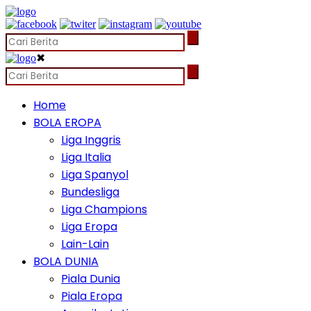
✖
Home
BOLA EROPA
Liga Inggris
Liga Italia
Liga Spanyol
Bundesliga
Liga Champions
Liga Eropa
Lain-Lain
BOLA DUNIA
Piala Dunia
Piala Eropa