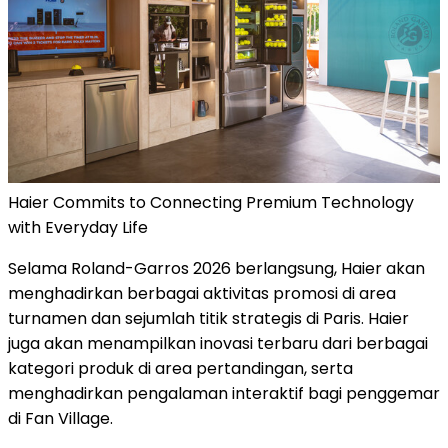
Haier Commits to Connecting Premium Technology
with Everyday Life
Selama Roland-Garros 2026 berlangsung, Haier akan
menghadirkan berbagai aktivitas promosi di area
turnamen dan sejumlah titik strategis di Paris. Haier
juga akan menampilkan inovasi terbaru dari berbagai
kategori produk di area pertandingan, serta
menghadirkan pengalaman interaktif bagi penggemar
di Fan Village.