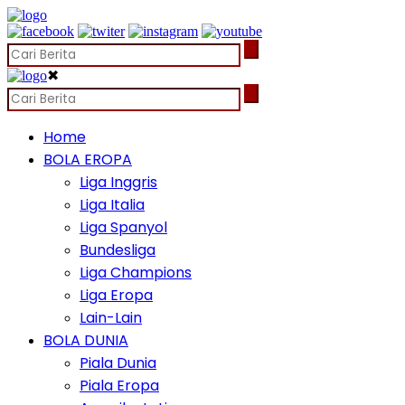
✖
Home
BOLA EROPA
Liga Inggris
Liga Italia
Liga Spanyol
Bundesliga
Liga Champions
Liga Eropa
Lain-Lain
BOLA DUNIA
Piala Dunia
Piala Eropa