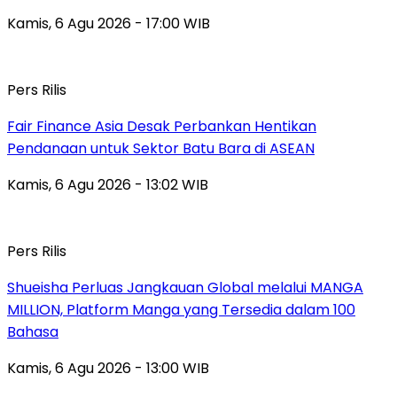
Kamis, 6 Agu 2026 - 17:00 WIB
Pers Rilis
Fair Finance Asia Desak Perbankan Hentikan
Pendanaan untuk Sektor Batu Bara di ASEAN
Kamis, 6 Agu 2026 - 13:02 WIB
Pers Rilis
Shueisha Perluas Jangkauan Global melalui MANGA
MILLION, Platform Manga yang Tersedia dalam 100
Bahasa
Kamis, 6 Agu 2026 - 13:00 WIB