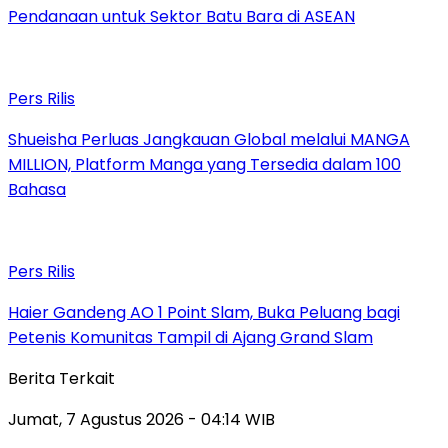
Pendanaan untuk Sektor Batu Bara di ASEAN
Pers Rilis
Shueisha Perluas Jangkauan Global melalui MANGA
MILLION, Platform Manga yang Tersedia dalam 100
Bahasa
Pers Rilis
Haier Gandeng AO 1 Point Slam, Buka Peluang bagi
Petenis Komunitas Tampil di Ajang Grand Slam
Berita Terkait
Jumat, 7 Agustus 2026 - 04:14 WIB