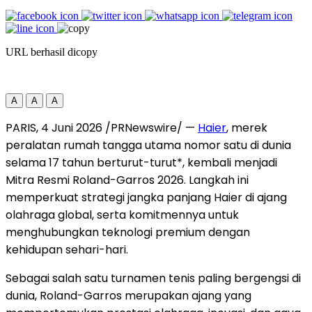
URL berhasil dicopy
A
A
A
PARIS
,
4 Juni 2026
/PRNewswire/ —
Haier
, merek
peralatan rumah tangga utama nomor satu di dunia
selama 17 tahun berturut-turut*, kembali menjadi
Mitra Resmi Roland-Garros 2026. Langkah ini
memperkuat strategi jangka panjang Haier di ajang
olahraga global, serta komitmennya untuk
menghubungkan teknologi premium dengan
kehidupan sehari-hari.
Sebagai salah satu turnamen tenis paling bergengsi di
dunia, Roland-Garros merupakan ajang yang