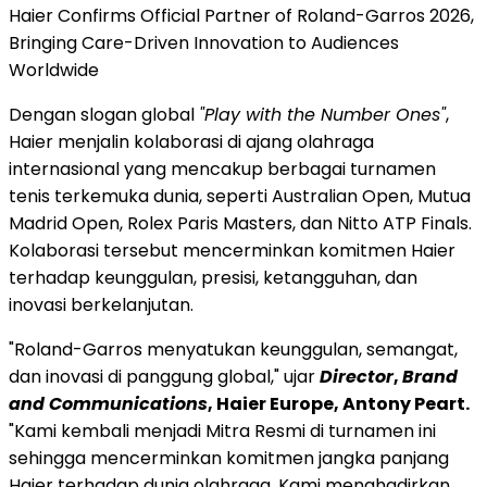
Haier Confirms Official Partner of Roland-Garros 2026,
Bringing Care-Driven Innovation to Audiences
Worldwide
Dengan slogan global
"Play with the Number Ones"
,
Haier menjalin kolaborasi di ajang olahraga
internasional yang mencakup berbagai turnamen
tenis terkemuka dunia, seperti Australian Open, Mutua
Madrid Open, Rolex Paris Masters, dan Nitto ATP Finals.
Kolaborasi tersebut mencerminkan komitmen Haier
terhadap keunggulan, presisi, ketangguhan, dan
inovasi berkelanjutan.
"Roland-Garros menyatukan keunggulan, semangat,
dan inovasi di panggung global," ujar
Director
,
Brand
and Communications
, Haier Europe, Antony Peart.
"Kami kembali menjadi Mitra Resmi di turnamen ini
sehingga mencerminkan komitmen jangka panjang
Haier terhadap dunia olahraga. Kami menghadirkan