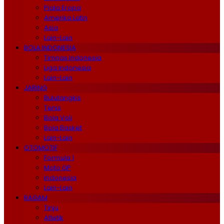
Piala Eropa
Amerika Latin
Asia
Lain-Lain
BOLA INDONESIA
Timnas Indonesia
Liga Indonesia
Lain-Lain
JARING
Bulutangkis
Tenis
Bola Voli
Bola Basket
Lain-Lain
OTOMOTIF
Formula 1
Moto GP
Indonesia
Lain-Lain
RAGAM
Tinju
Atletik