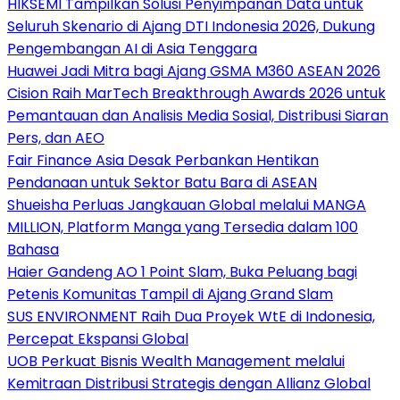
HIKSEMI Tampilkan Solusi Penyimpanan Data untuk
Seluruh Skenario di Ajang DTI Indonesia 2026, Dukung
Pengembangan AI di Asia Tenggara
Huawei Jadi Mitra bagi Ajang GSMA M360 ASEAN 2026
Cision Raih MarTech Breakthrough Awards 2026 untuk
Pemantauan dan Analisis Media Sosial, Distribusi Siaran
Pers, dan AEO
Fair Finance Asia Desak Perbankan Hentikan
Pendanaan untuk Sektor Batu Bara di ASEAN
Shueisha Perluas Jangkauan Global melalui MANGA
MILLION, Platform Manga yang Tersedia dalam 100
Bahasa
Haier Gandeng AO 1 Point Slam, Buka Peluang bagi
Petenis Komunitas Tampil di Ajang Grand Slam
SUS ENVIRONMENT Raih Dua Proyek WtE di Indonesia,
Percepat Ekspansi Global
UOB Perkuat Bisnis Wealth Management melalui
Kemitraan Distribusi Strategis dengan Allianz Global