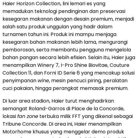
Haier Horizon Collection, lini lemari es yang
memadukan teknologi pendinginan dan preservasi
kesegaran makanan dengan desain premium, menjadi
salah satu produk unggulan yang hadir dalam
turnamen tahun ini. Produk ini mampu menjaga
kesegaran bahan makanan lebih lama, mengurangi
pemborosan, serta membantu pengguna mengelola
bahan pangan secara lebih efisien. Selain itu, Haier juga
menampilkan Winery 7, I-Pro Shine Biovitae, Couture
Collection 11, dan Forni ID Serie 6 yang mencakup solusi
penyimpanan
wine
, mesin pencuci piring, peralatan
cuci pakaian, hingga perangkat memasak premium.
Di luar area stadion, Haier turut menghadirkan
semangat Roland-Garros di Place de la Concorde,
lokasi
fan zone
terbuka milik FFT yang dikenal sebagai
Tribune Concorde. Di area ini, Haier menampilkan
Motorhome khusus yang menggelar demo produk