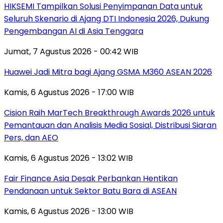
HIKSEMI Tampilkan Solusi Penyimpanan Data untuk
Seluruh Skenario di Ajang DTI Indonesia 2026, Dukung
Pengembangan AI di Asia Tenggara
Jumat, 7 Agustus 2026 - 00:42 WIB
Huawei Jadi Mitra bagi Ajang GSMA M360 ASEAN 2026
Kamis, 6 Agustus 2026 - 17:00 WIB
Cision Raih MarTech Breakthrough Awards 2026 untuk
Pemantauan dan Analisis Media Sosial, Distribusi Siaran
Pers, dan AEO
Kamis, 6 Agustus 2026 - 13:02 WIB
Fair Finance Asia Desak Perbankan Hentikan
Pendanaan untuk Sektor Batu Bara di ASEAN
Kamis, 6 Agustus 2026 - 13:00 WIB