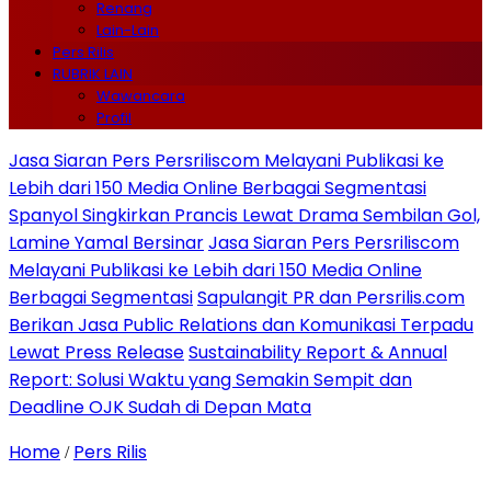
Renang
Lain-Lain
Pers Rilis
RUBRIK LAIN
Wawancara
Profil
Jasa Siaran Pers Persriliscom Melayani Publikasi ke
Lebih dari 150 Media Online Berbagai Segmentasi
Spanyol Singkirkan Prancis Lewat Drama Sembilan Gol,
Lamine Yamal Bersinar
Jasa Siaran Pers Persriliscom
Melayani Publikasi ke Lebih dari 150 Media Online
Berbagai Segmentasi
Sapulangit PR dan Persrilis.com
Berikan Jasa Public Relations dan Komunikasi Terpadu
Lewat Press Release
Sustainability Report & Annual
Report: Solusi Waktu yang Semakin Sempit dan
Deadline OJK Sudah di Depan Mata
Home
Pers Rilis
/