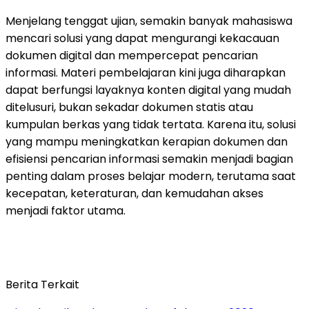
Menjelang tenggat ujian, semakin banyak mahasiswa
mencari solusi yang dapat mengurangi kekacauan
dokumen digital dan mempercepat pencarian
informasi. Materi pembelajaran kini juga diharapkan
dapat berfungsi layaknya konten digital yang mudah
ditelusuri, bukan sekadar dokumen statis atau
kumpulan berkas yang tidak tertata. Karena itu, solusi
yang mampu meningkatkan kerapian dokumen dan
efisiensi pencarian informasi semakin menjadi bagian
penting dalam proses belajar modern, terutama saat
kecepatan, keteraturan, dan kemudahan akses
menjadi faktor utama.
Berita Terkait