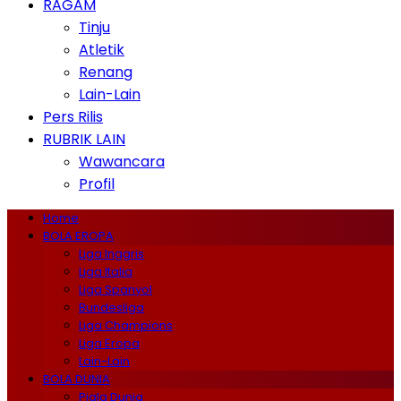
RAGAM
Tinju
Atletik
Renang
Lain-Lain
Pers Rilis
RUBRIK LAIN
Wawancara
Profil
Home
BOLA EROPA
Liga Inggris
Liga Italia
Liga Spanyol
Bundesliga
Liga Champions
Liga Eropa
Lain-Lain
BOLA DUNIA
Piala Dunia