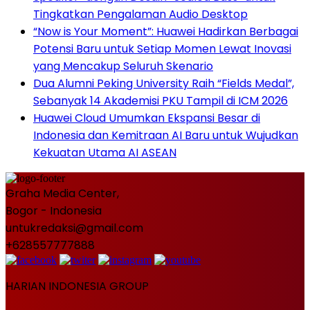
Tingkatkan Pengalaman Audio Desktop
“Now is Your Moment”: Huawei Hadirkan Berbagai
Potensi Baru untuk Setiap Momen Lewat Inovasi
yang Mencakup Seluruh Skenario
Dua Alumni Peking University Raih “Fields Medal”,
Sebanyak 14 Akademisi PKU Tampil di ICM 2026
Huawei Cloud Umumkan Ekspansi Besar di
Indonesia dan Kemitraan AI Baru untuk Wujudkan
Kekuatan Utama AI ASEAN
Graha Media Center,
Bogor - Indonesia
untukredaksi@gmail.com
+628557777888
HARIAN INDONESIA GROUP