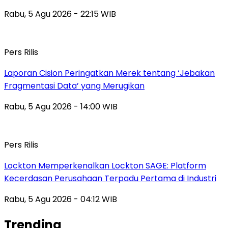
Rabu, 5 Agu 2026 - 22:15 WIB
Pers Rilis
Laporan Cision Peringatkan Merek tentang ‘Jebakan
Fragmentasi Data’ yang Merugikan
Rabu, 5 Agu 2026 - 14:00 WIB
Pers Rilis
Lockton Memperkenalkan Lockton SAGE: Platform
Kecerdasan Perusahaan Terpadu Pertama di Industri
Rabu, 5 Agu 2026 - 04:12 WIB
Trending