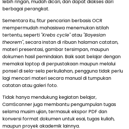
lebih ringan, mudah dicari, dan dapat diakses dari
berbagai perangkat.
Sementara itu, fitur pencarian berbasis OCR
mempermudah mahasiswa menemukan istilah
tertentu, seperti
"Krebs cycle"
atau
"Bayesian
theorem"
, secara instan di ribuan halaman catatan,
materi presentasi, gambar tersimpan, maupun
dokumen hasil pemindaian. Baik saat belajar dengan
memakai laptop di perpustakaan maupun melalui
ponsel di sela-sela perkuliahan, pengguna tidak perlu
lagi mencari materi secara manual di tumpukan
catatan atau galeri foto.
Tidak hanya mendukung kegiatan belajar,
CamScanner juga membantu pengumpulan tugas
selama musim ujian, termasuk ekspor PDF dan
konversi format dokumen untuk esai, tugas kuliah,
maupun proyek akademik lainnya.