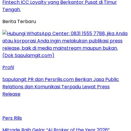
Fintech ICC Loyalty yang Berkantor Pusat di Timur
Tengah.
Berita Terbaru
Profil
Sapulangit PR dan Persrilis.com Berikan Jasa Public
Relations dan Komunikasi Terpadu Lewat Press
Release
Pers Rilis
Mitrade Raih Gelar “AI Broker of the Year 2026”,