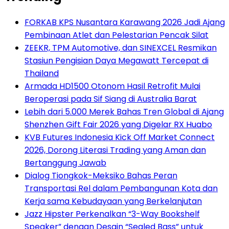
FORKAB KPS Nusantara Karawang 2026 Jadi Ajang
Pembinaan Atlet dan Pelestarian Pencak Silat
ZEEKR, TPM Automotive, dan SINEXCEL Resmikan
Stasiun Pengisian Daya Megawatt Tercepat di
Thailand
Armada HD1500 Otonom Hasil Retrofit Mulai
Beroperasi pada Sif Siang di Australia Barat
Lebih dari 5.000 Merek Bahas Tren Global di Ajang
Shenzhen Gift Fair 2026 yang Digelar RX Huabo
KVB Futures Indonesia Kick Off Market Connect
2026, Dorong Literasi Trading yang Aman dan
Bertanggung Jawab
Dialog Tiongkok-Meksiko Bahas Peran
Transportasi Rel dalam Pembangunan Kota dan
Kerja sama Kebudayaan yang Berkelanjutan
Jazz Hipster Perkenalkan “3-Way Bookshelf
Speaker” dengan Desain “Sealed Bass” untuk