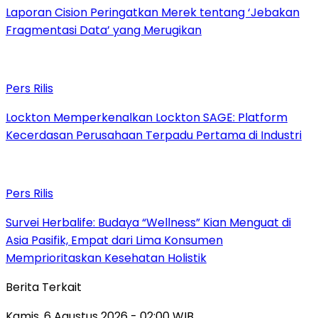
Laporan Cision Peringatkan Merek tentang ‘Jebakan
Fragmentasi Data’ yang Merugikan
Pers Rilis
Lockton Memperkenalkan Lockton SAGE: Platform
Kecerdasan Perusahaan Terpadu Pertama di Industri
Pers Rilis
Survei Herbalife: Budaya “Wellness” Kian Menguat di
Asia Pasifik, Empat dari Lima Konsumen
Memprioritaskan Kesehatan Holistik
Berita Terkait
Kamis, 6 Agustus 2026 - 02:00 WIB