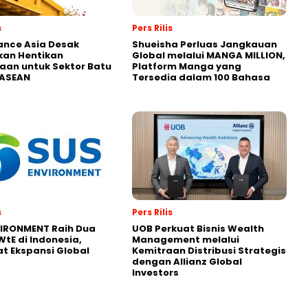
s
Pers Rilis
nance Asia Desak
Shueisha Perluas Jangkauan
kan Hentikan
Global melalui MANGA MILLION,
an untuk Sektor Batu
Platform Manga yang
 ASEAN
Tersedia dalam 100 Bahasa
s
Pers Rilis
VIRONMENT Raih Dua
UOB Perkuat Bisnis Wealth
WtE di Indonesia,
Management melalui
t Ekspansi Global
Kemitraan Distribusi Strategis
dengan Allianz Global
Investors