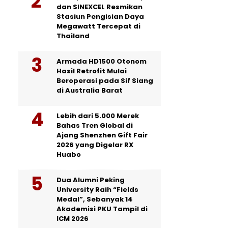
dan SINEXCEL Resmikan
Stasiun Pengisian Daya
Megawatt Tercepat di
Thailand
Armada HD1500 Otonom
Hasil Retrofit Mulai
Beroperasi pada Sif Siang
di Australia Barat
Lebih dari 5.000 Merek
Bahas Tren Global di
Ajang Shenzhen Gift Fair
2026 yang Digelar RX
Huabo
Dua Alumni Peking
University Raih “Fields
Medal”, Sebanyak 14
Akademisi PKU Tampil di
ICM 2026