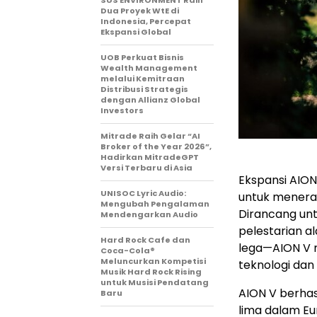
SUS ENVIRONMENT Raih
Dua Proyek WtE di
Indonesia, Percepat
Ekspansi Global
UOB Perkuat Bisnis
Wealth Management
melalui Kemitraan
Distribusi Strategis
dengan Allianz Global
Investors
Mitrade Raih Gelar “AI
Broker of the Year 2026”,
Hadirkan MitradeGPT
Versi Terbaru di Asia
Ekspansi AION
UNISOC Lyric Audio:
untuk menera
Mengubah Pengalaman
Dirancang un
Mendengarkan Audio
pelestarian a
Hard Rock Cafe dan
lega—AION V 
Coca-Cola®
Meluncurkan Kompetisi
teknologi dan
Musik Hard Rock Rising
untuk Musisi Pendatang
AION V berhas
Baru
lima dalam Eu