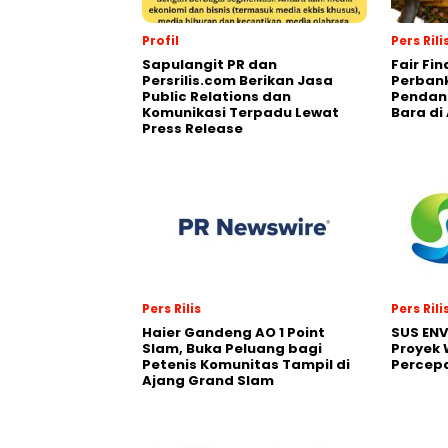
Profil
Pers Rili
Sapulangit PR dan
Fair Fi
Persrilis.com Berikan Jasa
Perban
Public Relations dan
Pendana
Komunikasi Terpadu Lewat
Bara di
Press Release
Pers Rilis
Pers Rili
Haier Gandeng AO 1 Point
SUS EN
Slam, Buka Peluang bagi
Proyek 
Petenis Komunitas Tampil di
Percepa
Ajang Grand Slam