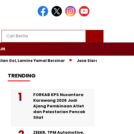
AIN
ol, Lamine Yamal Bersinar
Jasa Siaran Pers Persriliscom Me
TRENDING
FORKAB KPS Nusantara
Karawang 2026 Jadi
Ajang Pembinaan Atlet
dan Pelestarian Pencak
Silat
ZEEKR, TPM Automotive,