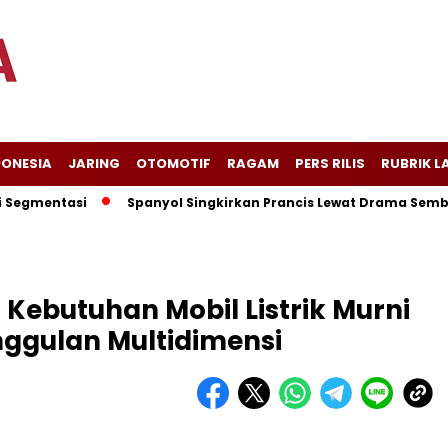
DONESIA
JARING
OTOMOTIF
RAGAM
PERS RILIS
RUBRIK L
mentasi
Spanyol Singkirkan Prancis Lewat Drama Sembilan G
Kebutuhan Mobil Listrik Murni
nggulan Multidimensi