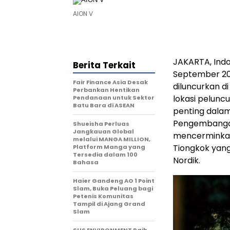
AION V
JAKARTA, Ind
Berita Terkait
September 202
Fair Finance Asia Desak
diluncurkan di
Perbankan Hentikan
lokasi pelunc
Pendanaan untuk Sektor
Batu Bara di ASEAN
penting dalam
Pengembangan 
Shueisha Perluas
Jangkauan Global
mencerminkan k
melalui MANGA MILLION,
Tiongkok yang
Platform Manga yang
Tersedia dalam 100
Nordik.
Bahasa
Haier Gandeng AO 1 Point
Slam, Buka Peluang bagi
Petenis Komunitas
Tampil di Ajang Grand
Slam