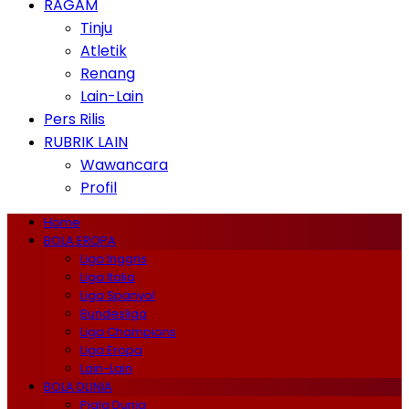
RAGAM
Tinju
Atletik
Renang
Lain-Lain
Pers Rilis
RUBRIK LAIN
Wawancara
Profil
Home
BOLA EROPA
Liga Inggris
Liga Italia
Liga Spanyol
Bundesliga
Liga Champions
Liga Eropa
Lain-Lain
BOLA DUNIA
Piala Dunia