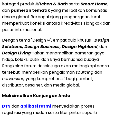
kategori produk
Kitchen & Bath
serta
Smart Home
,
dan
pameran tematik
yang melibatkan komunitas
desain global. Berbagai ajang penghargaan turut
memperkuat koneksi antara kreativitas Tiongkok dan
pasar internasional.
Dengan tema "Design ∞", empat aula khusus—
Design
Solutions, Design Business, Design Highland
, dan
Design Living
—akan menampilkan pameran gaya
hidup, koleksi butik, dan kriya bernuansa budaya.
Rangkaian forum desain juga akan melengkapi acara
tersebut, memberikan pengalaman
sourcing
dan
networking
yang komprehensif bagi pembeli,
distributor, desainer, dan media global.
Maksimalkan Kunjungan Anda
DTS
dan
aplikasi resmi
menyediakan proses
registrasi yang mudah serta fitur pintar seperti