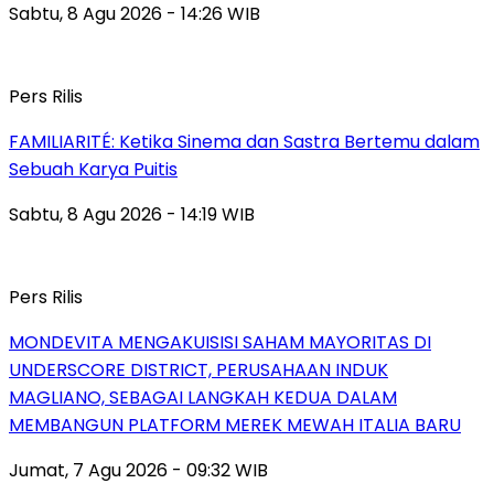
Sabtu, 8 Agu 2026 - 14:26 WIB
Pers Rilis
FAMILIARITÉ: Ketika Sinema dan Sastra Bertemu dalam
Sebuah Karya Puitis
Sabtu, 8 Agu 2026 - 14:19 WIB
Pers Rilis
MONDEVITA MENGAKUISISI SAHAM MAYORITAS DI
UNDERSCORE DISTRICT, PERUSAHAAN INDUK
MAGLIANO, SEBAGAI LANGKAH KEDUA DALAM
MEMBANGUN PLATFORM MEREK MEWAH ITALIA BARU
Jumat, 7 Agu 2026 - 09:32 WIB