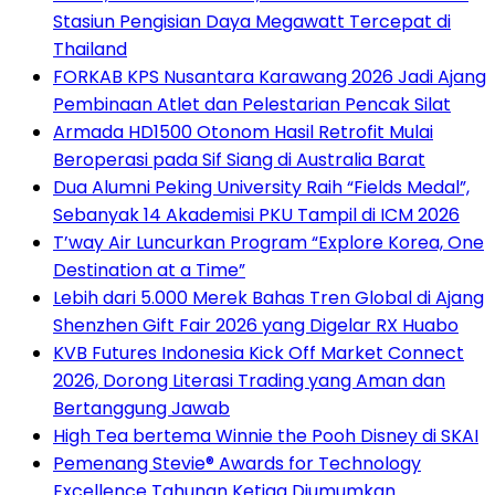
Stasiun Pengisian Daya Megawatt Tercepat di
Thailand
FORKAB KPS Nusantara Karawang 2026 Jadi Ajang
Pembinaan Atlet dan Pelestarian Pencak Silat
Armada HD1500 Otonom Hasil Retrofit Mulai
Beroperasi pada Sif Siang di Australia Barat
Dua Alumni Peking University Raih “Fields Medal”,
Sebanyak 14 Akademisi PKU Tampil di ICM 2026
T’way Air Luncurkan Program “Explore Korea, One
Destination at a Time”
Lebih dari 5.000 Merek Bahas Tren Global di Ajang
Shenzhen Gift Fair 2026 yang Digelar RX Huabo
KVB Futures Indonesia Kick Off Market Connect
2026, Dorong Literasi Trading yang Aman dan
Bertanggung Jawab
High Tea bertema Winnie the Pooh Disney di SKAI
Pemenang Stevie® Awards for Technology
Excellence Tahunan Ketiga Diumumkan