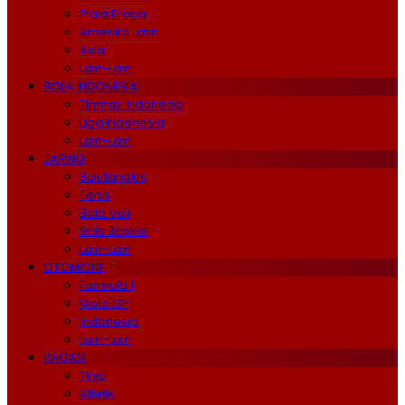
Piala Eropa
Amerika Latin
Asia
Lain-Lain
BOLA INDONESIA
Timnas Indonesia
Liga Indonesia
Lain-Lain
JARING
Bulutangkis
Tenis
Bola Voli
Bola Basket
Lain-Lain
OTOMOTIF
Formula 1
Moto GP
Indonesia
Lain-Lain
RAGAM
Tinju
Atletik