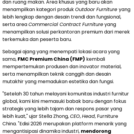
dan ruang makan. Area khusus yang baru akan
menampilkan kategori produk
Outdoor Furniture
yang
lebih lengkap dengan desain trendi dan fungsional,
serta area
Commercial Contract Furniture
yang
menampilkan solusi perkantoran premium dari merek
terkemuka dan peserta baru.
Sebagai ajang yang menempati lokasi acara yang
sama,
FMC Premium China (FMP)
kembali
mempertemukan produsen dan inovator material,
serta menampilkan teknik canggih dan desain
mutakhir yang memadukan estetika dan fungsi.
"Setelah 30 tahun melayani komunitas industri furnitur
global, kami kini memasuki babak baru dengan fokus
strategis yang lebih tajam dan respons pasar yang
lebih kuat," ujar Stella Zhong,
CEO
,
Head
, Furniture
China. "Edisi 2026 merupakan platform menarik yang
mengantisipasi dinamika industri,
mendorong