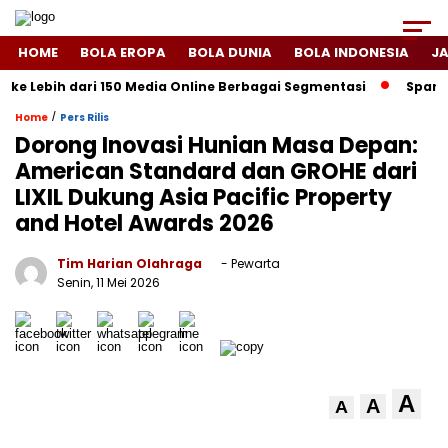
HOME
BOLA EROPA
BOLA DUNIA
BOLA INDONESIA
J
ih dari 150 Media Online Berbagai Segmentasi
Spanyol Singki
/
Home
Pers Rilis
Dorong Inovasi Hunian Masa Depan:
American Standard dan GROHE dari
LIXIL Dukung Asia Pacific Property
and Hotel Awards 2026
Tim Harian Olahraga
- Pewarta
Senin, 11 Mei 2026
A
A
A